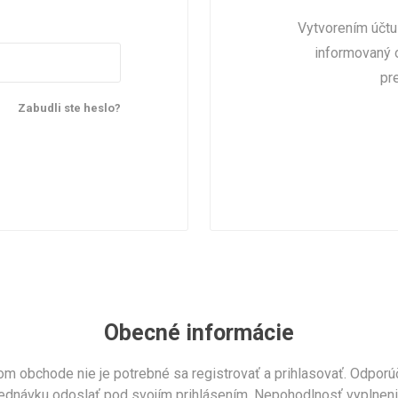
Vytvorením účtu
informovaný 
pr
Zabudli ste heslo?
Obecné informácie
m obchode nie je potrebné sa registrovať a prihlasovať. Odporúč
objednávku odoslať pod svojím prihlásením. Nepohodlnosť vyplnen