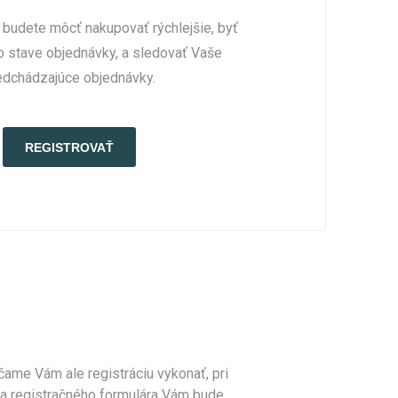
 budete môcť nakupovať rýchlejšie, byť
o stave objednávky, a sledovať Vaše
edchádzajúce objednávky.
ame Vám ale registráciu vykonať, pri
ia registračného formulára Vám bude