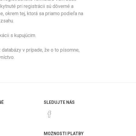
nuté pri registrácii sú dôverné a
, okrem tej, ktorá sa priamo podieľa na
ozsahu.
ácii s kupujúcim.
databázy v prípade, že o to písomne,
níctvo.
NÉ
SLEDUJTE NÁS
MOŽNOSTI PLATBY