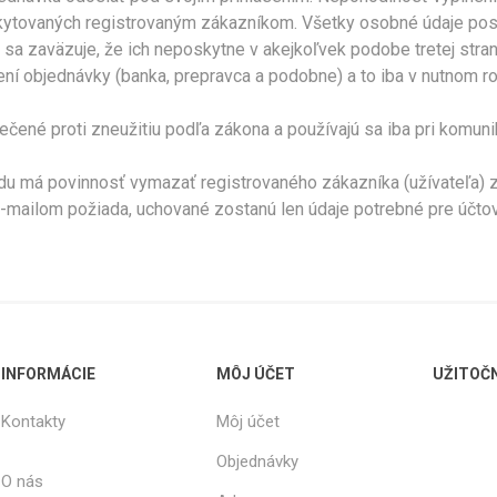
tovaných registrovaným zákazníkom. Všetky osobné údaje poskyt
a zaväzuje, že ich neposkytne v akejkoľvek podobe tretej strane
ní objednávky (banka, prepravca a podobne) a to iba v nutnom r
čené proti zneužitiu podľa zákona a používajú sa iba pri komunik
u má povinnosť vymazať registrovaného zákazníka (užívateľa) z 
e-mailom požiada, uchované zostanú len údaje potrebné pre účtov
INFORMÁCIE
MÔJ ÚČET
UŽITOČ
Kontakty
Môj účet
Objednávky
O nás