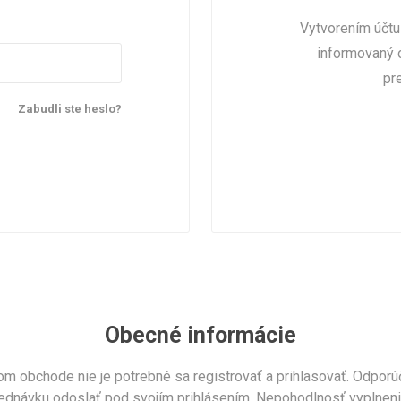
Vytvorením účtu
informovaný 
pr
Zabudli ste heslo?
Obecné informácie
m obchode nie je potrebné sa registrovať a prihlasovať. Odporúč
objednávku odoslať pod svojím prihlásením. Nepohodlnosť vyplnen