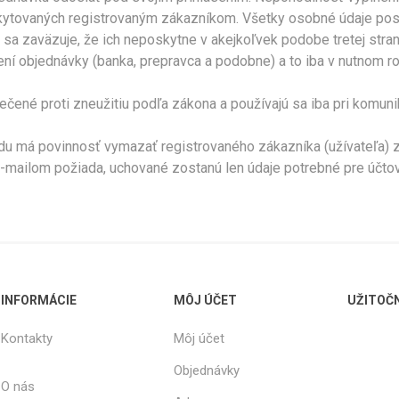
tovaných registrovaným zákazníkom. Všetky osobné údaje poskyt
a zaväzuje, že ich neposkytne v akejkoľvek podobe tretej strane
ní objednávky (banka, prepravca a podobne) a to iba v nutnom r
čené proti zneužitiu podľa zákona a používajú sa iba pri komunik
u má povinnosť vymazať registrovaného zákazníka (užívateľa) z 
e-mailom požiada, uchované zostanú len údaje potrebné pre účtov
INFORMÁCIE
MÔJ ÚČET
UŽITOČ
Kontakty
Môj účet
Objednávky
O nás