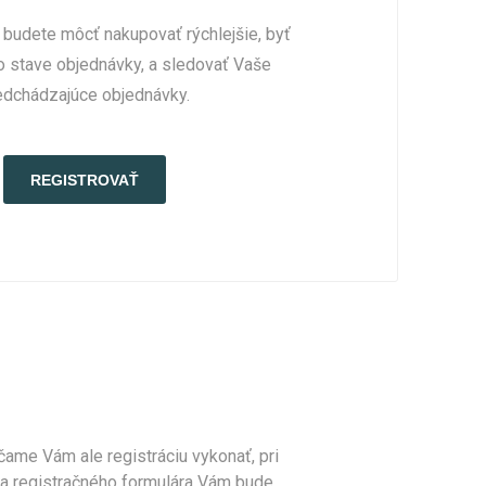
 budete môcť nakupovať rýchlejšie, byť
o stave objednávky, a sledovať Vaše
edchádzajúce objednávky.
ame Vám ale registráciu vykonať, pri
ia registračného formulára Vám bude