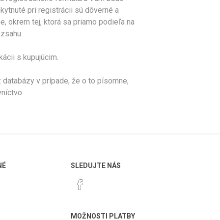
nuté pri registrácii sú dôverné a
, okrem tej, ktorá sa priamo podieľa na
ozsahu.
ácii s kupujúcim.
databázy v prípade, že o to písomne,
níctvo.
NÉ
SLEDUJTE NÁS
MOŽNOSTI PLATBY