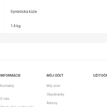
Syntetická kůže
1.4 kg
INFORMÁCIE
MÔJ ÚČET
UŽITOČ
Kontakty
Môj účet
Objednávky
O nás
Adresy