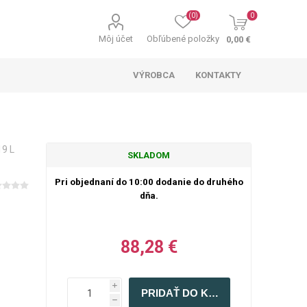
(0)
0
Môj účet
Obľúbené položky
0,00 €
VÝROBCA
KONTAKTY
19 L
SKLADOM
Pri objednaní do 10:00 dodanie do druhého
dňa.
88,28 €
i
h