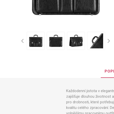
POP
Každodenní jistota v elegan
zajišťuje dlouhou životnost 
pro drobnosti, které potřebu
kvalitu celého zpracování. D
volnějšímu pracovnímu outfit