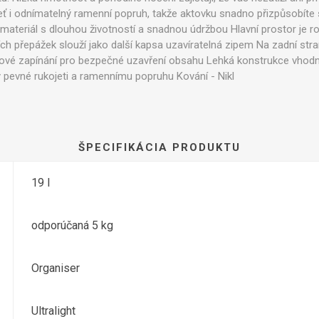
eť i odnímatelný ramenní popruh, takže aktovku snadno přizpůsobíte
 materiál s dlouhou životností a snadnou údržbou Hlavní prostor je r
h přepážek slouží jako další kapsa uzavíratelná zipem Na zadní stra
vové zapínání pro bezpečné uzavření obsahu Lehká konstrukce vhod
y pevné rukojeti a ramennímu popruhu Kování - Nikl
ŠPECIFIKÁCIA PRODUKTU
19 l
odporúčaná 5 kg
Organiser
Ultralight