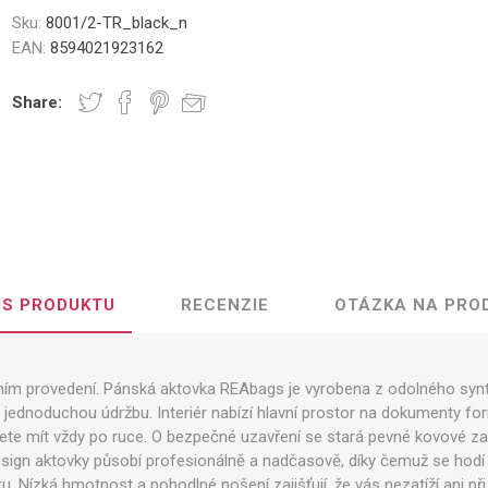
Sku:
8001/2-TR_black_n
EAN:
8594021923162
Share:
IS PRODUKTU
RECENZIE
OTÁZKA NA PRO
tním provedení. Pánská aktovka REAbags je vyrobena z odolného synte
a jednoduchou údržbu. Interiér nabízí hlavní prostor na dokumenty f
jete mít vždy po ruce. O bezpečné uzavření se stará pevné kovové zap
esign aktovky působí profesionálně a nadčasově, díky čemuž se hodí j
u. Nízká hmotnost a pohodlné nošení zajišťují, že vás nezatíží ani př