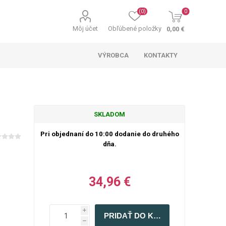
(0)
0
Môj účet
Obľúbené položky
0,00 €
VÝROBCA
KONTAKTY
SKLADOM
Pri objednaní do 10:00 dodanie do druhého
dňa.
34,96 €
i
h