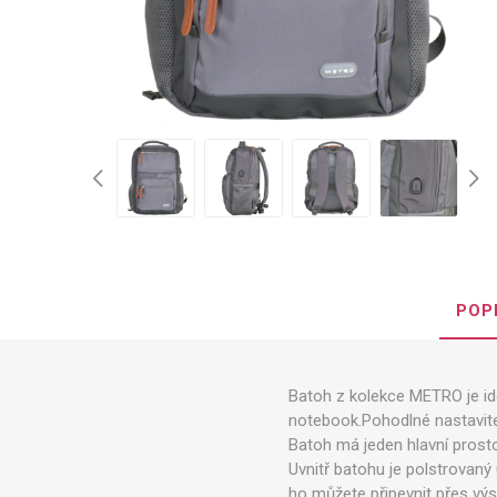
POP
Batoh z kolekce METRO je id
notebook.Pohodlné nastavitel
Batoh má jeden hlavní prosto
Uvnitř batohu je polstrovan
ho můžete připevnit přes vý