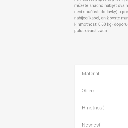
můžete snadno nabíjet svá m
není součástí dodávky) a pom
nabíjecí kabel, aniž byste m
l• hmotnost: 0,60 kg• dopor
polstrovaná záda
Materiál
Objem
Hmotnosť
Nosnosť