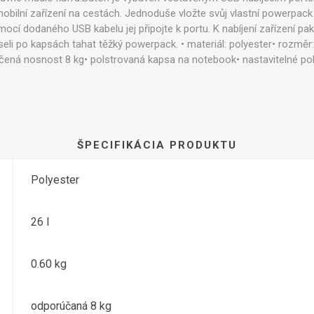
obilní zařízení na cestách. Jednoduše vložte svůj vlastní powerpack
ocí dodaného USB kabelu jej připojte k portu. K nabíjení zařízení pak
useli po kapsách tahat těžký powerpack. • materiál: polyester• rozměr
učená nosnost 8 kg• polstrovaná kapsa na notebook• nastavitelné p
ŠPECIFIKÁCIA PRODUKTU
Polyester
26 l
0.60 kg
odporúčaná 8 kg