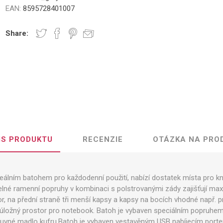
EAN:
8595728401007
Share:
IS PRODUKTU
RECENZIE
OTÁZKA NA PRO
eálním batohem pro každodenní použití, nabízí dostatek místa pro k
né ramenní popruhy v kombinaci s polstrovanými zády zajišťují maxi
r, na přední straně tři menší kapsy a kapsy na bocích vhodné např. pr
ý úložný prostor pro notebook. Batoh je vybaven speciálním popruhem
suvné madlo kufru.Batoh je vybaven vestavěným USB nabíjecím portem