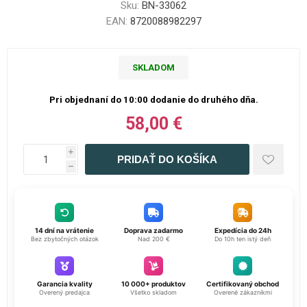
Sku:
BN-33062
EAN:
8720088982297
SKLADOM
Pri objednaní do 10:00 dodanie do druhého dňa.
58,00 €
i
h
14 dní na vrátenie
Doprava zadarmo
Expedícia do 24h
Bez zbytočných otázok
Nad 200 €
Do 10h ten istý deň
Garancia kvality
10 000+ produktov
Certifikovaný obchod
Overený predajca
Všetko skladom
Overené zákazníkmi