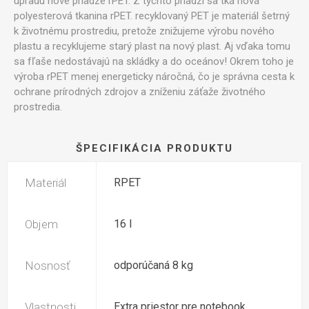
upradú nové priadze rPET. Z týchto priadzí sa tká nová
polyesterová tkanina rPET. recyklovaný PET je materiál šetrný
k životnému prostrediu, pretože znižujeme výrobu nového
plastu a recyklujeme starý plast na nový plast. Aj vďaka tomu
sa fľaše nedostávajú na skládky a do oceánov! Okrem toho je
výroba rPET menej energeticky náročná, čo je správna cesta k
ochrane prírodných zdrojov a zníženiu záťaže životného
prostredia.
ŠPECIFIKÁCIA PRODUKTU
Materiál
RPET
Objem
16 l
Nosnosť
odporúčaná 8 kg
Vlastnosti
Extra priestor pre notebook