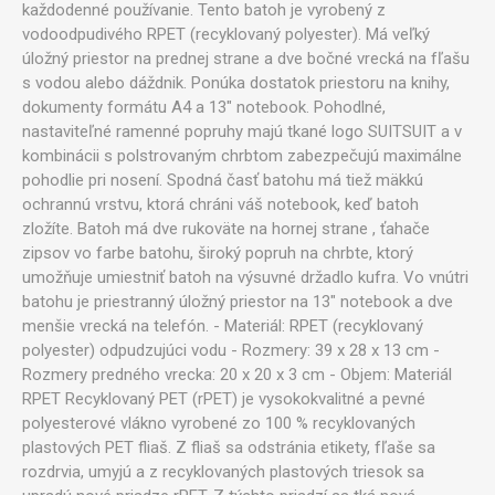
každodenné používanie. Tento batoh je vyrobený z
vodoodpudivého RPET (recyklovaný polyester). Má veľký
úložný priestor na prednej strane a dve bočné vrecká na fľašu
s vodou alebo dáždnik. Ponúka dostatok priestoru na knihy,
dokumenty formátu A4 a 13" notebook. Pohodlné,
nastaviteľné ramenné popruhy majú tkané logo SUITSUIT a v
kombinácii s polstrovaným chrbtom zabezpečujú maximálne
pohodlie pri nosení. Spodná časť batohu má tiež mäkkú
ochrannú vrstvu, ktorá chráni váš notebook, keď batoh
zložíte. Batoh má dve rukoväte na hornej strane , ťahače
zipsov vo farbe batohu, široký popruh na chrbte, ktorý
umožňuje umiestniť batoh na výsuvné držadlo kufra. Vo vnútri
batohu je priestranný úložný priestor na 13" notebook a dve
menšie vrecká na telefón. - Materiál: RPET (recyklovaný
polyester) odpudzujúci vodu - Rozmery: 39 x 28 x 13 cm -
Rozmery predného vrecka: 20 x 20 x 3 cm - Objem: Materiál
RPET Recyklovaný PET (rPET) je vysokokvalitné a pevné
polyesterové vlákno vyrobené zo 100 % recyklovaných
plastových PET fliaš. Z fliaš sa odstránia etikety, fľaše sa
rozdrvia, umyjú a z recyklovaných plastových triesok sa