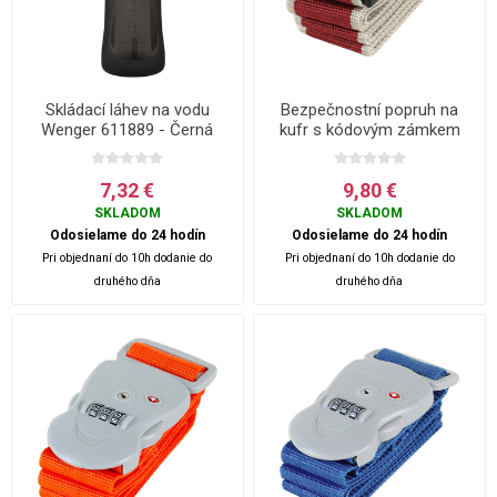
Skládací láhev na vodu
Bezpečnostní popruh na
Wenger 611889 - Černá
kufr s kódovým zámkem
ROCK - Vínová
7,32 €
9,80 €
SKLADOM
SKLADOM
Odosielame do 24 hodín
Odosielame do 24 hodín
Pri objednaní do 10h dodanie do
Pri objednaní do 10h dodanie do
druhého dňa
druhého dňa