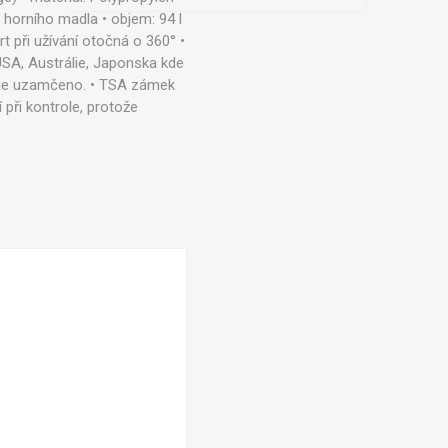
 horního madla • objem: 94 l
t při užívání otočná o 360° •
SA, Austrálie, Japonska kde
ud je uzamčeno. • TSA zámek
při kontrole, protože