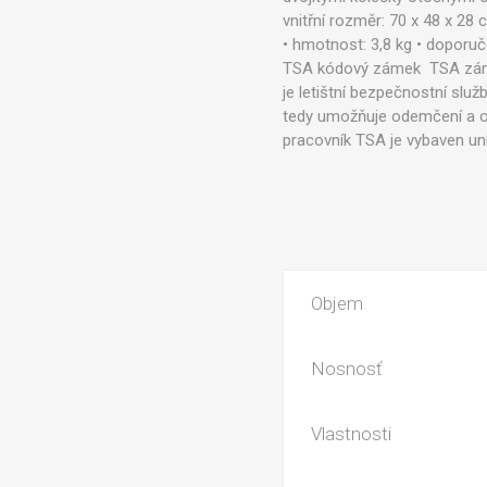
vnitřní rozměr: 70 x 48 x 28
• hmotnost: 3,8 kg • doporuč
TSA kódový zámek TSA zámek 
je letištní bezpečnostní slu
tedy umožňuje odemčení a op
pracovník TSA je vybaven un
Objem
Nosnosť
Vlastnosti