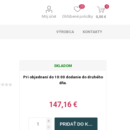
(0)
0
Môj účet
Obľúbené položky
0,00 €
VÝROBCA
KONTAKTY
SKLADOM
Pri objednaní do 10:00 dodanie do druhého
dňa.
147,16 €
i
h