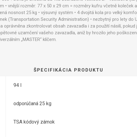
 cm • vnější rozměr: 77 x 50 x 29 cm = rozměry kufru včetně koleček a
ená nosnost 25 kg • výsuvný systém • 4 dvojitá kola pro velký komfor
(Transportation Security Administration) • nezbytný pro lety do U
žba oprávněna zkontrolovat obsah zavazadla i za použití násilí, pok
ětovné uzamčení vašeho zavazadla, aniž by hrozilo jeho poškození 
iverzálním „MASTER“ klíčem.
ŠPECIFIKÁCIA PRODUKTU
94 l
odporúčaná 25 kg
TSA kódový zámok