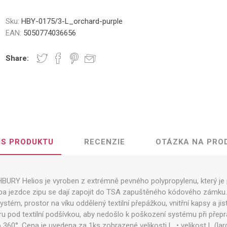
Sku:
HBY-0175/3-L_orchard-purple
EAN:
5050774036656
Share:
IS PRODUKTU
RECENZIE
OTÁZKA NA PRO
HBURY Helios je vyroben z extrémně pevného polypropylenu, který je 
oba jezdce zipu se dají zapojit do TSA zapuštěného kódového zámku. 
stém, prostor na víku oddělený textilní přepážkou, vnitřní kapsy a jist
ru pod textilní podšívkou, aby nedošlo k poškození systému při přepr
360°. Cena je uvedena za 1ks zobrazené velikosti L. • velikost L (larg