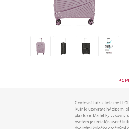
POP
Cestovní kufr z kolekce HIG
Kufr je uzavíratelný zipem, 
plastové. Má lehký výsuvný sy
systém je umístěn uvnitř kuf
dvojitými kolečky otočnými o 