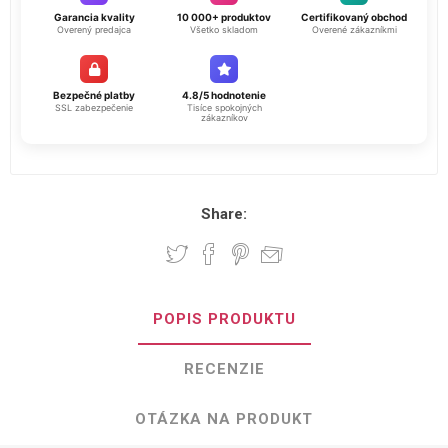
Garancia kvality
10 000+ produktov
Certifikovaný obchod
Overený predajca
Všetko skladom
Overené zákazníkmi
Bezpečné platby
4.8/5 hodnotenie
SSL zabezpečenie
Tisíce spokojných
zákazníkov
Share:
POPIS PRODUKTU
RECENZIE
OTÁZKA NA PRODUKT