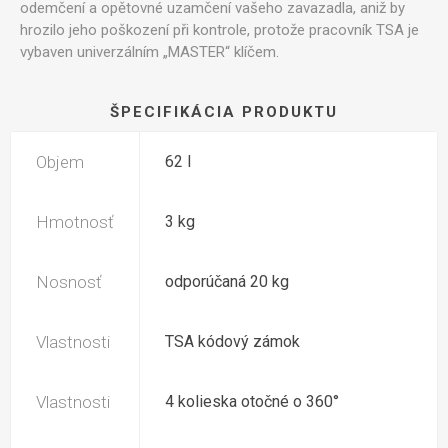
odemčení a opětovné uzamčení vašeho zavazadla, aniž by
hrozilo jeho poškození při kontrole, protože pracovník TSA je
vybaven univerzálním „MASTER“ klíčem.
ŠPECIFIKÁCIA PRODUKTU
Objem
62 l
Hmotnosť
3 kg
Nosnosť
odporúčaná 20 kg
Vlastnosti
TSA kódový zámok
Vlastnosti
4 kolieska otočné o 360°