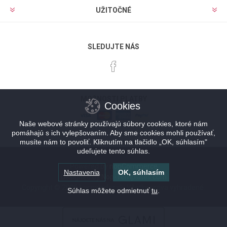
UŽITOČNÉ
SLEDUJTE NÁS
MOŽNOSTI PLATBY
Cookies
Naše webové stránky používajú súbory cookies, ktoré nám
pomáhajú s ich vylepšovaním. Aby sme cookies mohli používať,
musíte nám to povoliť. Kliknutím na tlačidlo „OK, súhlasím"
udeľujete tento súhlas.
Powered by
nopCommerce
Nastavenia
OK, súhlasím
Designed by
Nop-Templates.com
Copyright © 2026 Lacnykufor.sk. Všetky práva vyhradené.
Súhlas môžete odmietnuť
tu
.