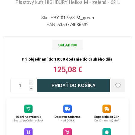
Plastový kufr HIGHBURY Helios M - zelená - 62 L
Sku:
HBY-0175/3-M_green
EAN:
5050774036632
SKLADOM
Pri objednaní do 10:00 dodanie do druhého dňa.
125,08 €
i
h
14 dní na vrátenie
Doprava zadarmo
Expedícia do 24h
Bez zbytočných otázok
Nad 200 €
Do 10h ten istý deň