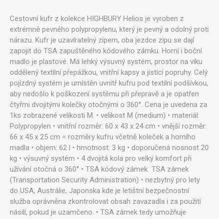
Cestovní kufr z kolekce HIGHBURY Helios je vyroben z
extrémně pevného polypropylenu, který je pevný a odolný proti
nárazu. Kufr je uzavíratelný zipem, oba jezdce zipu se dají
zapojit do TSA zapuštěného kódového zámku. Horní i boční
madlo je plastové. Má lehký výsuvný systém, prostor na víku
oddělený textilní přepážkou, vnitřní kapsy a jistící popruhy. Celý
pojízdný systém je umístěn uvnitř kufru pod textilní podšívkou,
aby nedošlo k poškození systému při přepravě a je opatřen
čtyřmi dvojitými kolečky otočnými o 360°. Cena je uvedena za
1ks zobrazené velikosti M. • velikost M (medium) • materiál:
Polypropylen • vnitřní rozměr: 60 x 43 x 24 cm • vnější rozměr:
66 x 45 x 25 cm = rozměry kufru včetně koleček a horního
madla • objem: 62 l • hmotnost: 3 kg • doporučená nosnost 20
kg • výsuvný systém • 4 dvojitá kola pro velký komfort při
užívání otočná o 360° • TSA kódový zámek TSA zámek
(Transportation Security Administration) • nezbytný pro lety
do USA, Austrálie, Japonska kde je letištní bezpečnostní
služba oprávněna zkontrolovat obsah zavazadla i za použití
násilí, pokud je uzamčeno. • TSA zámek tedy umožňuje