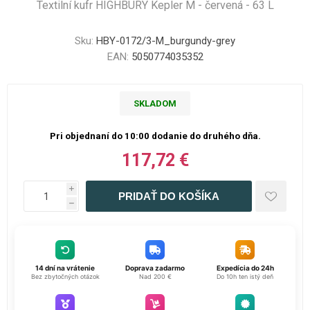
Textilní kufr HIGHBURY Kepler M - červená - 63 L
Sku:
HBY-0172/3-M_burgundy-grey
EAN:
5050774035352
SKLADOM
Pri objednaní do 10:00 dodanie do druhého dňa.
117,72 €
i
h
14 dní na vrátenie
Doprava zadarmo
Expedícia do 24h
Bez zbytočných otázok
Nad 200 €
Do 10h ten istý deň