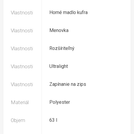
Vlastnosti
Horné madlo kufra
Vlastnosti
Menovka
Vlastnosti
Rozšíriteľný
Vlastnosti
Ultralight
Vlastnosti
Zapínanie na zips
Materiál
Polyester
Objem
63 l