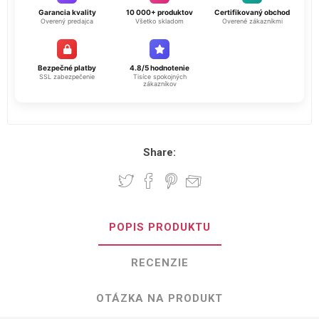
Garancia kvality
10 000+ produktov
Certifikovaný obchod
Overený predajca
Všetko skladom
Overené zákazníkmi
Bezpečné platby
4.8/5 hodnotenie
SSL zabezpečenie
Tisíce spokojných
zákazníkov
Share:
POPIS PRODUKTU
RECENZIE
OTÁZKA NA PRODUKT