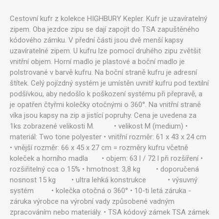
Cestovní kufr z kolekce HIGHBURY Kepler. Kufr je uzavíratelný
zipem. Oba jezdce zipu se dají zapojit do TSA zapuštěného
kódového zámku. V přední části jsou dvě menší kapsy
uzavíratelné zipem. U kufru lze pomocí druhého zipu zvětšit
vnitřní objem. Horní madlo je plastové a boční madlo je
polstrované v barvě kufru. Na boční straně kufru je adresní
štítek. Celý pojízdný systém je umístěn uvnitř kufru pod textilní
podšívkou, aby nedošlo k poškození systému při přepravě, a
je opatřen čtyřmi kolečky otočnými o 360°. Na vnitřní straně
víka jsou kapsy na zip a jistící popruhy. Cena je uvedena za
1ks zobrazené velikosti M. • velikost M (medium) •
materiál: Two tone polyester • vnitřní rozměr: 61 x 43 x 24 cm
• vnější rozměr: 66 x 45 x 27 cm = rozměry kufru včetně
koleček a horního madla • objem: 63 l / 72 l při rozšíření •
rozšiřitelný cca o 15% • hmotnost: 3,8 kg • doporučená
nosnost 15 kg • ultra lehká konstrukce • výsuvný
systém • kolečka otočná o 360° • 10-ti letá záruka -
záruka výrobce na výrobní vady způsobené vadným
zpracováním nebo materiály. • TSA kódový zámek TSA zámek