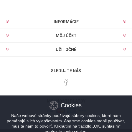
INFORMÁCIE
MÔJ ÚČET
UŽITOČNÉ
SLEDUJTE NÁS
MOŽNOSTI PLATBY
Cookies
Naše webové stránky používajú súbory cookies, ktoré nám
pomáhajú s ich vylepšovaním. Aby sme cookies mohli používať,
musíte nám to povoliť. Kliknutím na tlačidlo „OK, súhlasím"
udeľujete tento súhlas.