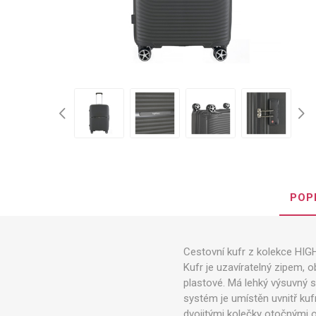
POP
Cestovní kufr z kolekce HIG
Kufr je uzavíratelný zipem, 
plastové. Má lehký výsuvný sy
systém je umístěn uvnitř kuf
dvojitými kolečky otočnými o