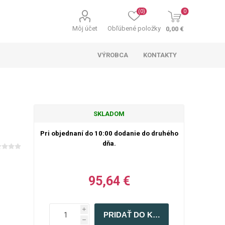
(0)
0
Môj účet
Obľúbené položky
0,00 €
VÝROBCA
KONTAKTY
SKLADOM
Pri objednaní do 10:00 dodanie do druhého
dňa.
95,64 €
i
h