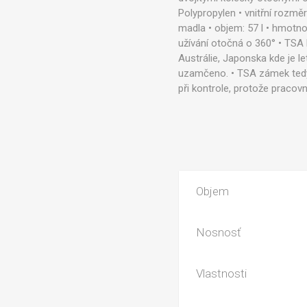
Polypropylen • vnitřní rozmě
madla • objem: 57 l • hmotno
užívání otočná o 360° • TSA
Austrálie, Japonska kde je l
uzamčeno. • TSA zámek tedy
při kontrole, protože pracov
Objem
Nosnosť
Vlastnosti