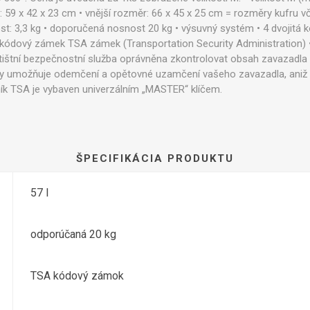
r: 59 x 42 x 23 cm • vnější rozměr: 66 x 45 x 25 cm = rozměry kufru 
st: 3,3 kg • doporučená nosnost 20 kg • výsuvný systém • 4 dvojitá k
 kódový zámek TSA zámek (Transportation Security Administration) •
etištní bezpečnostní služba oprávněna zkontrolovat obsah zavazadla i 
 umožňuje odemčení a opětovné uzamčení vašeho zavazadla, aniž b
ník TSA je vybaven univerzálním „MASTER“ klíčem.
ŠPECIFIKÁCIA PRODUKTU
57 l
odporúčaná 20 kg
TSA kódový zámok