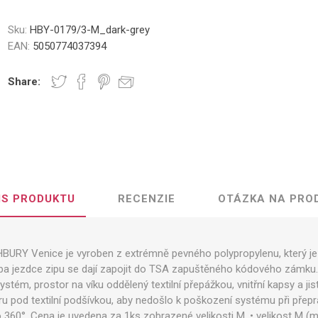
Sku:
HBY-0179/3-M_dark-grey
EAN:
5050774037394
Share:
IS PRODUKTU
RECENZIE
OTÁZKA NA PRO
HBURY Venice je vyroben z extrémně pevného polypropylenu, který je 
oba jezdce zipu se dají zapojit do TSA zapuštěného kódového zámku. 
stém, prostor na víku oddělený textilní přepážkou, vnitřní kapsy a jist
ru pod textilní podšívkou, aby nedošlo k poškození systému při přepr
 360°. Cena je uvedena za 1ks zobrazené velikosti M. • velikost M (m