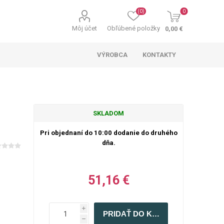
(0)
0
Môj účet
Obľúbené položky
0,00 €
VÝROBCA
KONTAKTY
SKLADOM
Pri objednaní do 10:00 dodanie do druhého
dňa.
51,16 €
i
h