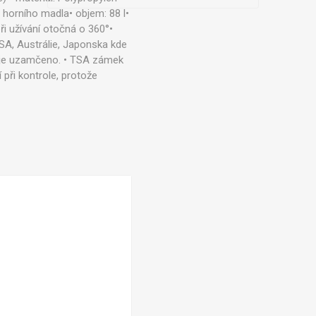
 horního madla• objem: 88 l•
i užívání otočná o 360°•
SA, Austrálie, Japonska kde
ud je uzamčeno. • TSA zámek
při kontrole, protože