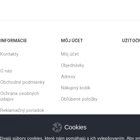
INFORMÁCIE
MÔJ ÚČET
UŽITOČ
Kontakty
Môj účet
Objednávky
O nás
Adresy
Obchodné podmienky
Nákupný košík
Ochrana osobných
údajov
Obľúbené položky
Reklamačný poriadok
Doprava
Cookies
Zásady používania
súborov cookie
ívajú súbory cookies, ktoré nám pomáhajú s ich vylepšovaním. Aby sm