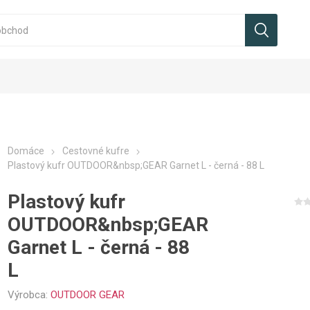
Domáce
Cestovné kufre
Plastový kufr OUTDOOR&nbsp;GEAR Garnet L - černá - 88 L
Plastový kufr
OUTDOOR&nbsp;GEAR
Garnet L - černá - 88
L
Výrobca:
OUTDOOR GEAR