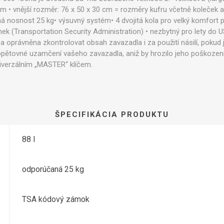
 cm • vnější rozměr: 76 x 50 x 30 cm = rozměry kufru včetně koleček a
 nosnost 25 kg• výsuvný systém• 4 dvojitá kola pro velký komfort př
(Transportation Security Administration) • nezbytný pro lety do U
žba oprávněna zkontrolovat obsah zavazadla i za použití násilí, pok
ětovné uzamčení vašeho zavazadla, aniž by hrozilo jeho poškození 
iverzálním „MASTER“ klíčem.
ŠPECIFIKÁCIA PRODUKTU
88 l
odporúčaná 25 kg
TSA kódový zámok