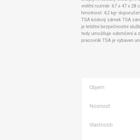
vnitřní rozměr: 67 x 47 x 28
hmotnost: 4,2 kg• doporučená
TSA kódový zámek TSA zámek 
je letištní bezpečnostní slu
tedy umožňuje odemčení a op
pracovník TSA je vybaven un
Objem
Nosnosť
Vlastnosti