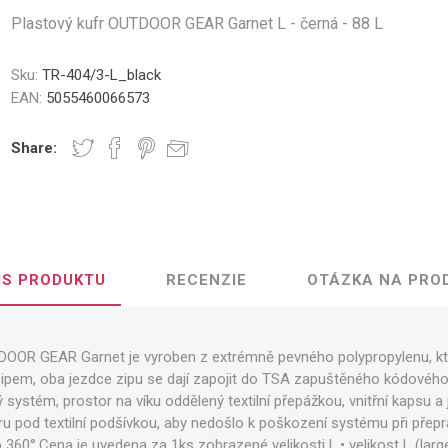
Plastový kufr OUTDOOR GEAR Garnet L - černá - 88 L
Sku:
TR-404/3-L_black
EAN:
5055460066573
Share:
IS PRODUKTU
RECENZIE
OTÁZKA NA PRO
DOOR GEAR Garnet je vyroben z extrémně pevného polypropylenu, kte
ý zipem, oba jezdce zipu se dají zapojit do TSA zapuštěného kódovéh
 systém, prostor na víku oddělený textilní přepážkou, vnitřní kapsu a j
ru pod textilní podšívkou, aby nedošlo k poškození systému při přepr
360°.Cena je uvedena za 1ks zobrazené velikosti L.• velikost L (large