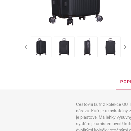
POP
Cestovní kufr z kolekce OUT
nárazu. Kufr je uzavírateln
je plastové. Má lehký výsuvný
systém je umístěn uvnitř kuf
dvojitými kolečky otočnými o 