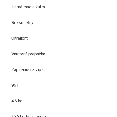
Horné madlo kufra
Rozšíriteľný
Ultralight
Vnútorná prepážka
Zapínanie na zips
96 l
4.6 kg
TSA kódový zámok