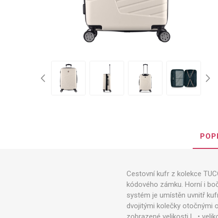
POP
Cestovní kufr z kolekce TUCC
kódového zámku. Horní i bočn
systém je umístěn uvnitř kuf
dvojitými kolečky otočnými o
zobrazené velikosti L. • veli