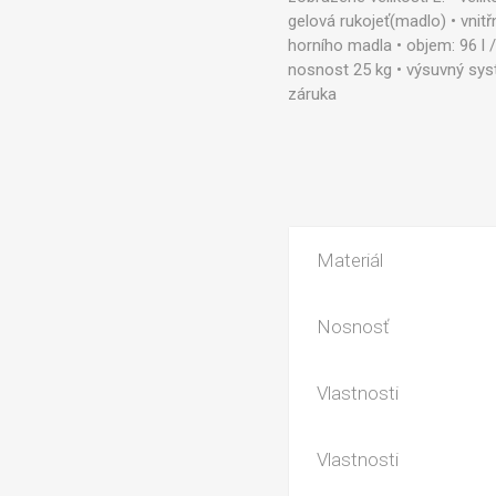
gelová rukojeť(madlo) • vnit
horního madla • objem: 96 l /
nosnost 25 kg • výsuvný syst
záruka
Materiál
Nosnosť
Vlastnosti
Vlastnosti