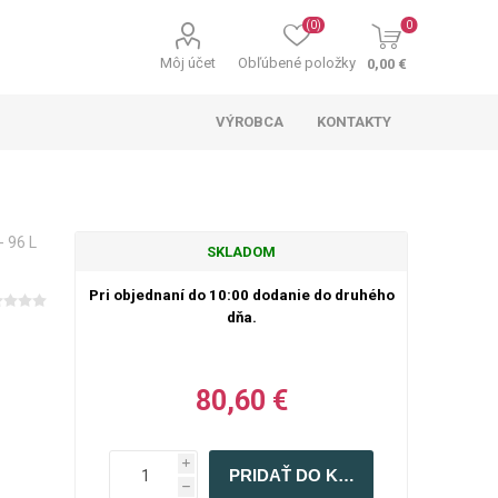
(0)
0
Môj účet
Obľúbené položky
0,00 €
VÝROBCA
KONTAKTY
- 96 L
SKLADOM
Pri objednaní do 10:00 dodanie do druhého
dňa.
80,60 €
i
h