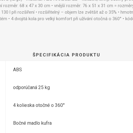
řní rozměr: 68 x 47 x 30 cm • vnější rozměr: 76 x 51 x 31 cm = rozměr
 130 l při rozšíření • rozšiřitelný – objem lze zvětšit až o 35% • hmo
ém • 4 dvojitá kola pro velký komfort při užívání otočná o 360° • kód
ŠPECIFIKÁCIA PRODUKTU
ABS
odporúčaná 25 kg
4 kolieska otočné o 360°
Bočné madlo kufra