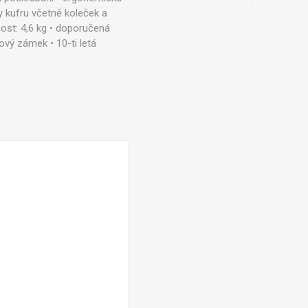
y kufru včetně koleček a
tnost: 4,6 kg • doporučená
ový zámek • 10-ti letá