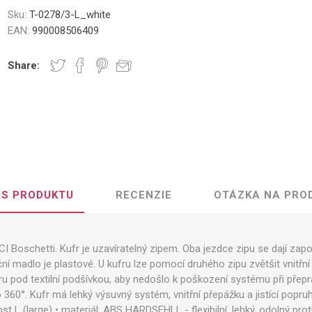
Sku:
T-0278/3-L_white
EAN:
990008506409
Share:
IS PRODUKTU
RECENZIE
OTÁZKA NA PRO
I Boschetti. Kufr je uzavíratelný zipem. Oba jezdce zipu se dají zap
í madlo je plastové. U kufru lze pomocí druhého zipu zvětšit vnitřní
ru pod textilní podšívkou, aby nedošlo k poškození systému při přepr
 360°. Kufr má lehký výsuvný systém, vnitřní přepážku a jistící popru
kost L (large) • materiál: ABS HARDSEHLL - flexibilní, lehký, odolný pr