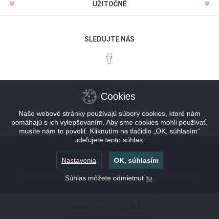
UŽITOČNÉ
SLEDUJTE NÁS
MOŽNOSTI PLATBY
Cookies
Naše webové stránky používajú súbory cookies, ktoré nám
pomáhajú s ich vylepšovaním. Aby sme cookies mohli používať,
musíte nám to povoliť. Kliknutím na tlačidlo „OK, súhlasím"
udeľujete tento súhlas.
Powered by
nopCommerce
Nastavenia
OK, súhlasím
Designed by
Nop-Templates.com
Copyright © 2026 Lacnykufor.sk. Všetky práva vyhradené.
Súhlas môžete odmietnuť
tu
.