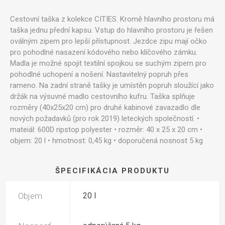
Cestovní taška z kolekce CITIES. Kromě hlavního prostoru má
taška jednu přední kapsu. Vstup do hlavního prostoru je řešen
oválným zipem pro lepší přístupnost. Jezdce zipu mají očko
pro pohodlné nasazení kódového nebo klíčového zámku.
Madla je možné spojit textilní spojkou se suchým zipem pro
pohodlné uchopení a nošení. Nastavitelný popruh přes
rameno. Na zadní straně tašky je umístěn popruh sloužící jako
držák na výsuvné madlo cestovního kufru. Taška splňuje
rozměry (40x25x20 cm) pro druhé kabinové zavazadlo dle
nových požadavků (pro rok 2019) leteckých společností. •
mateiál: 600D ripstop polyester • rozměr: 40 x 25 x 20 cm •
objem: 20 l • hmotnost: 0,45 kg • doporučená nosnost 5 kg
ŠPECIFIKÁCIA PRODUKTU
Objem
20 l