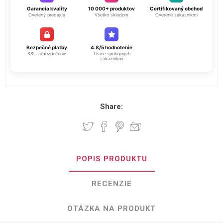
Garancia kvality
10 000+ produktov
Certifikovaný obchod
Overený predajca
Všetko skladom
Overené zákazníkmi
Bezpečné platby
4.8/5 hodnotenie
SSL zabezpečenie
Tisíce spokojných
zákazníkov
Share:
POPIS PRODUKTU
RECENZIE
OTÁZKA NA PRODUKT