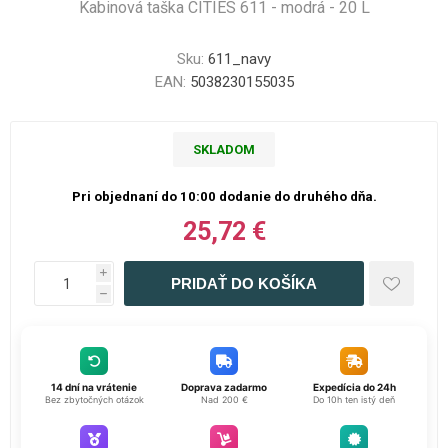
Kabinová taška CITIES 611 - modrá - 20 L
Sku:
611_navy
EAN:
5038230155035
SKLADOM
Pri objednaní do 10:00 dodanie do druhého dňa.
25,72 €
i
h
14 dní na vrátenie
Doprava zadarmo
Expedícia do 24h
Bez zbytočných otázok
Nad 200 €
Do 10h ten istý deň