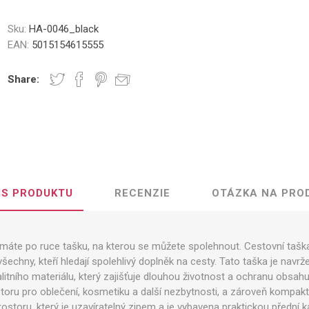
Sku:
HA-0046_black
EAN:
5015154615555
Share:
IS PRODUKTU
RECENZIE
OTÁZKA NA PRO
ž máte po ruce tašku, na kterou se můžete spolehnout. Cestovní taš
 všechny, kteří hledají spolehlivý doplněk na cesty. Tato taška je na
litního materiálu, který zajišťuje dlouhou životnost a ochranu obsa
oru pro oblečení, kosmetiku a další nezbytnosti, a zároveň kompaktn
ostoru, který je uzavíratelný zipem a je vybavena praktickou přední 