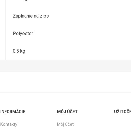
Zapínanie na zips
Polyester
0.5 kg
INFORMÁCIE
MÔJ ÚČET
UŽITOČ
Kontakty
Môj účet