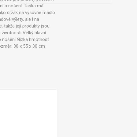
ní a nošení. Taška má
jako držák na výsuvné madlo
ové výlety, ale i na
 takže její produkty jsou
 životností Velký hlavní
né nošení Nízká hmotnost
ozměr: 30 x 55 x 30 cm