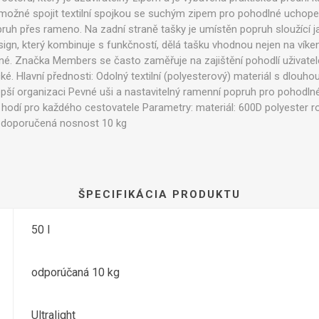
možné spojit textilní spojkou se suchým zipem pro pohodlné uchope
pruh přes rameno. Na zadní straně tašky je umístěn popruh sloužící 
ign, který kombinuje s funkčností, dělá tašku vhodnou nejen na víkend
. Značka Members se často zaměřuje na zajištění pohodlí uživatele,
cké. Hlavní přednosti: Odolný textilní (polyesterový) materiál s dlouhou
lepší organizaci Pevné uši a nastavitelný ramenní popruh pro pohodl
 hodí pro každého cestovatele Parametry: materiál: 600D polyester r
g doporučená nosnost 10 kg
ŠPECIFIKÁCIA PRODUKTU
50 l
odporúčaná 10 kg
Ultralight