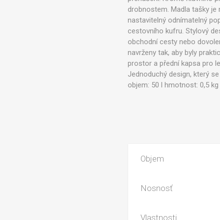
drobnostem. Madla tašky je 
nastavitelný odnímatelný po
cestovního kufru. Stylový des
obchodní cesty nebo dovolené
navrženy tak, aby byly prakti
prostor a přední kapsa pro 
Jednoduchý design, který se
objem: 50 l hmotnost: 0,5 k
Objem
Nosnosť
Vlastnosti