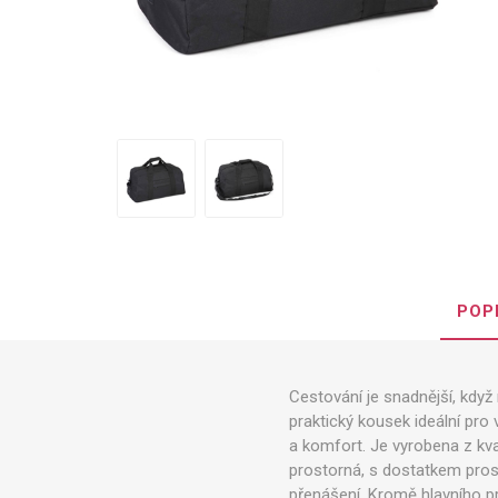
POP
Cestování je snadnější, kdy
praktický kousek ideální pro
a komfort. Je vyrobena z kva
prostorná, s dostatkem prost
přenášení. Kromě hlavního pr