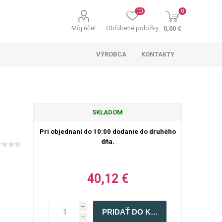
(0)
0
Môj účet
Obľúbené položky
0,00 €
VÝROBCA
KONTAKTY
SKLADOM
Pri objednaní do 10:00 dodanie do druhého
dňa.
40,12 €
i
h