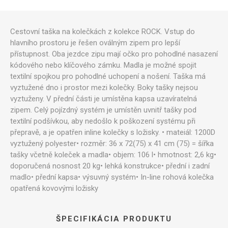
Cestovní taška na kolečkách z kolekce ROCK. Vstup do
hlavního prostoru je řešen oválným zipem pro lepší
přístupnost. Oba jezdce zipu mají očko pro pohodlné nasazení
kódového nebo klíčového zámku. Madla je možné spojit
textilní spojkou pro pohodlné uchopení a nošení. Taška má
vyztužené dno i prostor mezi kolečky. Boky tašky nejsou
vyztuženy. V přední části je umístěna kapsa uzavíratelná
zipem. Celý pojízdný systém je umístěn uvnitř tašky pod
textilní podšívkou, aby nedošlo k poškození systému při
přepravě, a je opatřen inline kolečky s ložisky. • mateiál: 1200D
vyztužený polyester• rozměr: 36 x 72(75) x 41 cm (75) = šířka
tašky včetně koleček a madla• objem: 106 l• hmotnost: 2,6 kg•
doporučená nosnost 20 kg• lehká konstrukce• přední i zadní
madlo• přední kapsa• výsuvný systém• In-line rohová kolečka
opatřená kovovými ložisky
ŠPECIFIKÁCIA PRODUKTU