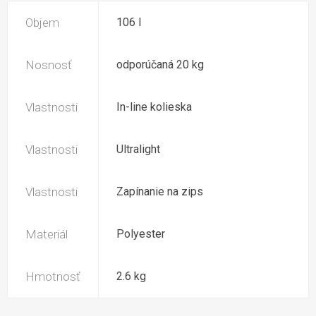
Objem
106 l
Nosnosť
odporúčaná 20 kg
Vlastnosti
In-line kolieska
Vlastnosti
Ultralight
Vlastnosti
Zapínanie na zips
Materiál
Polyester
Hmotnosť
2.6 kg