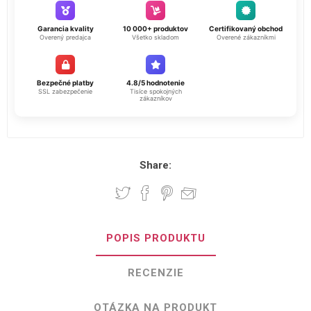
Garancia kvality
10 000+ produktov
Certifikovaný obchod
Overený predajca
Všetko skladom
Overené zákazníkmi
Bezpečné platby
4.8/5 hodnotenie
SSL zabezpečenie
Tisíce spokojných
zákazníkov
Share:
POPIS PRODUKTU
RECENZIE
OTÁZKA NA PRODUKT