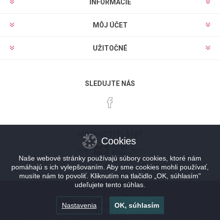
INFORMÁCIE
MÔJ ÚČET
UŽITOČNÉ
SLEDUJTE NÁS
MOŽNOSTI PLATBY
Cookies
Naše webové stránky používajú súbory cookies, ktoré nám
pomáhajú s ich vylepšovaním. Aby sme cookies mohli používať,
musíte nám to povoliť. Kliknutím na tlačidlo „OK, súhlasím"
udeľujete tento súhlas.
Powered by
nopCommerce
Nastavenia
OK, súhlasím
Designed by
Nop-Templates.com
Copyright © 2026 Lacnykufor.sk. Všetky práva vyhradené.