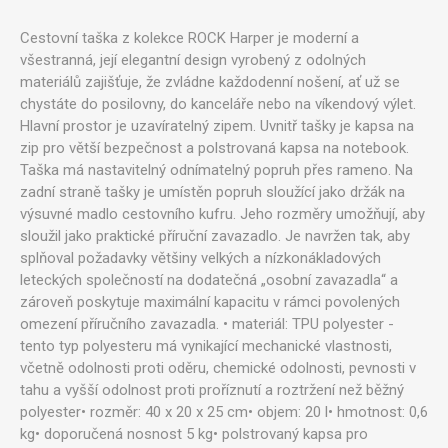
Cestovní taška z kolekce ROCK Harper je moderní a
všestranná, její elegantní design vyrobený z odolných
materiálů zajišťuje, že zvládne každodenní nošení, ať už se
chystáte do posilovny, do kanceláře nebo na víkendový výlet.
Hlavní prostor je uzavíratelný zipem. Uvnitř tašky je kapsa na
zip pro větší bezpečnost a polstrovaná kapsa na notebook.
Taška má nastavitelný odnímatelný popruh přes rameno. Na
zadní straně tašky je umístěn popruh sloužící jako držák na
výsuvné madlo cestovního kufru. Jeho rozměry umožňují, aby
sloužil jako praktické příruční zavazadlo. Je navržen tak, aby
splňoval požadavky většiny velkých a nízkonákladových
leteckých společností na dodatečná „osobní zavazadla“ a
zároveň poskytuje maximální kapacitu v rámci povolených
omezení příručního zavazadla. • materiál: TPU polyester -
tento typ polyesteru má vynikající mechanické vlastnosti,
včetně odolnosti proti oděru, chemické odolnosti, pevnosti v
tahu a vyšší odolnost proti proříznutí a roztržení než běžný
polyester• rozměr: 40 x 20 x 25 cm• objem: 20 l• hmotnost: 0,6
kg• doporučená nosnost 5 kg• polstrovaný kapsa pro