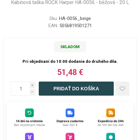
Kabinová taška ROCK Harper HA-0056 - béžová - 20 L
Sku:
HA-0056_beige
EAN:
5056819501271
SKLADOM
Pri objednaní do 10:00 dodanie do druhého dňa.
51,48 €
i
h
14 dní na vrátenie
Doprava zadarmo
Expedícia do 24h
Bez zbytočných otázok
Nad 200 €
Do 10h ten istý deň