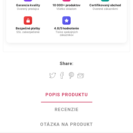
Garancia kvality
10 000+ produktov
Certifikovaný obchod
Overený predajca
Všetko skladom
Overené zákazníkmi
Bezpečné platby
4.8/5 hodnotenie
SSL zabezpečenie
Tisíce spokojných
zákazníkov
Share:
POPIS PRODUKTU
RECENZIE
OTÁZKA NA PRODUKT