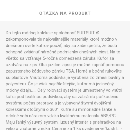
OTÁZKA NA PRODUKT
Do tejto módnej kolekcie spoločnosť SUITSUIT ®
zakomponovala tie najkvalitnejšie materiály, ktoré možno v
dnešnom svete kufrov použiť, aby sa zabezpečilo, že budú
schopné zvládnuť náročné podmienky dnešných ciest. Na to
všetko sa vzťahuje 5-ročná obmedzená záruka. Kufor sa
uzatvára na zips. Oba jazdce zipsu je možné zapnúť pomocou
zapusteného kódového zámku TSA. Horné a bočné rukoväte
sú plastové. Vnútorná podšívka je vyrobená zo zmesi bavlny a
polyesteru. Čo je však najdôležitejšie, kufor má jedinečný
módny dizajn...... Celý rolovací systém je umiestnený vo vnútri
kufra pod textilnou podšívkou, aby sa zabránilo poškodeniu
systému počas prepravy, a je vybavený štyrmi dvojitými
kolieskami otočnými o 360°. Kufre sú mimoriadne ľahké a
odolné voči nárazom vďaka kvalitnému materiálu ABS/PC.
Majú ľahký výsuvný systém, luxusný interiér s priehradkou na
veko a vnútorné vrecká. Cena je za 1 ks uvedenej veľkosti L. -