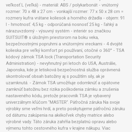
veľkosť L (veľká) - materiál: ABS / polykarbonát - vnútorný
rozmer: 70 x 48 x 27 cm - vonkajší rozmer: 77 x 50 x 28 cm =
rozmery kufra vrátane koliesok a horného držadla - objem: 91
l - hmotnosť: 4,5 kg - odporúčaná nosnosť 25 kg - ľahký a
nárazuvzdorný - výsuvný systém - interiér so značkou
SUITSUIT® s úložným priestorom na boku veka,
bezpečnostnými popruhmi a vnútornými vreckami - 4 dvojité
kolieska pre veľký komfort pri používaní, otočné o 360° - TSA
kódový zámok TSA lock (Transportation Security
Administration) - nevyhnutný pri letoch do USA, Austrálie,
Japonska, kde je letisková bezpečnostná služba oprávnená
skontrolovať obsah batožiny aj s použitím sily, ak je
uzamknutá. - Zámok TSA umožňuje odomknúť a opätovne
zamknúť batožinu bez rizika poškodenia zámku a zrušenia
nastaveného kódu, pretože pracovník TSA je vybavený
univerzálnym kľúčom "MASTER". Päťročná záruka Na svoje
výrobky sme veľmi hrdí, a preto poskytujeme päťročnú záruku
od dátumu zakúpenia na akékoľvek chyby matrice alebo
výrobné vady. Táto záruka zahŕňa bezplatnú opravu alebo
výmenu tohto cestovného kufra v krajine nákupu. Viac