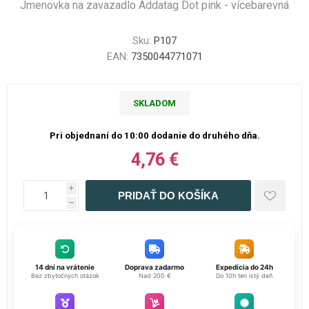
Jmenovka na zavazadlo Addatag Dot pink - vícebarevná
Sku:
P107
EAN:
7350044771071
SKLADOM
Pri objednaní do 10:00 dodanie do druhého dňa.
4,76 €
i
h
14 dní na vrátenie
Doprava zadarmo
Expedícia do 24h
Bez zbytočných otázok
Nad 200 €
Do 10h ten istý deň