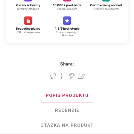
Garancia kvality
10 000+ produktov
Certifikovaný obchod
Overený predajca
Všetko skladom
Overené zákazníkmi
Bezpečné platby
4.8/5 hodnotenie
SSL zabezpečenie
Tisíce spokojných
zákazníkov
Share:
POPIS PRODUKTU
RECENZIE
OTÁZKA NA PRODUKT