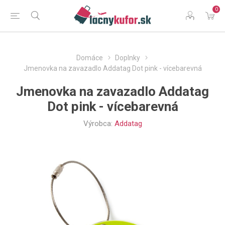
0
Domáce
Doplnky
Jmenovka na zavazadlo Addatag Dot pink - vícebarevná
Jmenovka na zavazadlo Addatag
Dot pink - vícebarevná
Výrobca:
Addatag