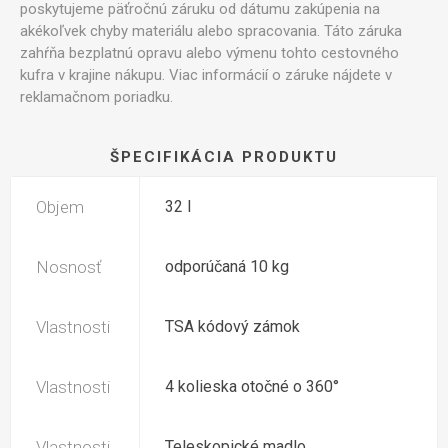
poskytujeme päťročnú záruku od dátumu zakúpenia na
akékoľvek chyby materiálu alebo spracovania. Táto záruka
zahŕňa bezplatnú opravu alebo výmenu tohto cestovného
kufra v krajine nákupu. Viac informácií o záruke nájdete v
reklamačnom poriadku.
ŠPECIFIKÁCIA PRODUKTU
Objem
32 l
Nosnosť
odporúčaná 10 kg
Vlastnosti
TSA kódový zámok
Vlastnosti
4 kolieska otočné o 360°
Vlastnosti
Teleskopické madlo