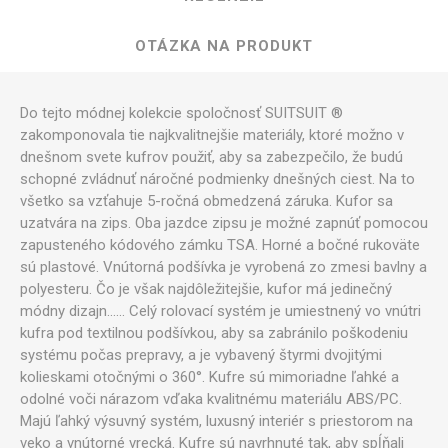
OTÁZKA NA PRODUKT
Do tejto módnej kolekcie spoločnosť SUITSUIT ®
zakomponovala tie najkvalitnejšie materiály, ktoré možno v
dnešnom svete kufrov použiť, aby sa zabezpečilo, že budú
schopné zvládnuť náročné podmienky dnešných ciest. Na to
všetko sa vzťahuje 5-ročná obmedzená záruka. Kufor sa
uzatvára na zips. Oba jazdce zipsu je možné zapnúť pomocou
zapusteného kódového zámku TSA. Horné a bočné rukoväte
sú plastové. Vnútorná podšívka je vyrobená zo zmesi bavlny a
polyesteru. Čo je však najdôležitejšie, kufor má jedinečný
módny dizajn...... Celý rolovací systém je umiestnený vo vnútri
kufra pod textilnou podšívkou, aby sa zabránilo poškodeniu
systému počas prepravy, a je vybavený štyrmi dvojitými
kolieskami otočnými o 360°. Kufre sú mimoriadne ľahké a
odolné voči nárazom vďaka kvalitnému materiálu ABS/PC.
Majú ľahký výsuvný systém, luxusný interiér s priestorom na
veko a vnútorné vrecká. Kufre sú navrhnuté tak, aby spĺňali