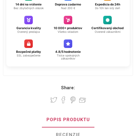
14 dní na vrátenie
Doprava zadarmo
Expedícia do 24h
Bez zbytočných otázok
Nad 200 €
Do 10h ten istý deň
Garancia kvality
10 000+ produktov
Certifikovaný obchod
Overený predajca
Všetko skladom
Overené zákazníkmi
Bezpečné platby
4.8/5 hodnotenie
SSL zabezpečenie
Tisíce spokojných
zákazníkov
Share:
POPIS PRODUKTU
RECENZIE