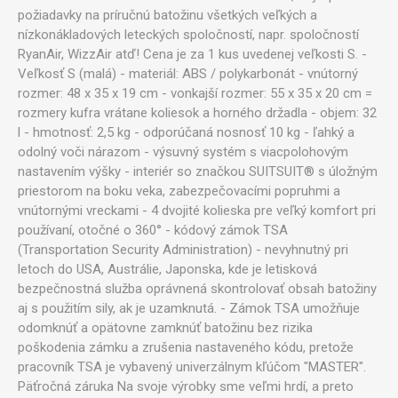
požiadavky na príručnú batožinu všetkých veľkých a
nízkonákladových leteckých spoločností, napr. spoločností
RyanAir, WizzAir atď! Cena je za 1 kus uvedenej veľkosti S. -
Veľkosť S (malá) - materiál: ABS / polykarbonát - vnútorný
rozmer: 48 x 35 x 19 cm - vonkajší rozmer: 55 x 35 x 20 cm =
rozmery kufra vrátane koliesok a horného držadla - objem: 32
l - hmotnosť: 2,5 kg - odporúčaná nosnosť 10 kg - ľahký a
odolný voči nárazom - výsuvný systém s viacpolohovým
nastavením výšky - interiér so značkou SUITSUIT® s úložným
priestorom na boku veka, zabezpečovacími popruhmi a
vnútornými vreckami - 4 dvojité kolieska pre veľký komfort pri
používaní, otočné o 360° - kódový zámok TSA
(Transportation Security Administration) - nevyhnutný pri
letoch do USA, Austrálie, Japonska, kde je letisková
bezpečnostná služba oprávnená skontrolovať obsah batožiny
aj s použitím sily, ak je uzamknutá. - Zámok TSA umožňuje
odomknúť a opätovne zamknúť batožinu bez rizika
poškodenia zámku a zrušenia nastaveného kódu, pretože
pracovník TSA je vybavený univerzálnym kľúčom "MASTER".
Päťročná záruka Na svoje výrobky sme veľmi hrdí, a preto