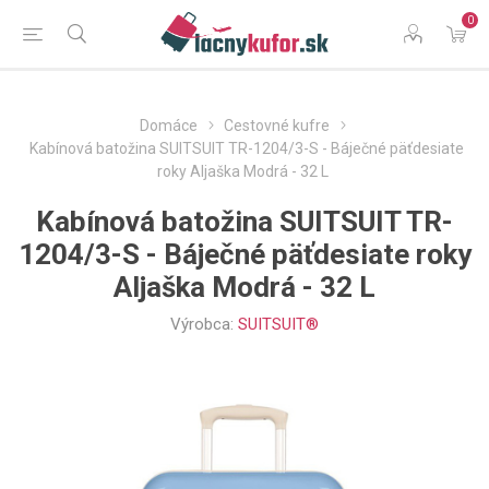
0
Domáce
Cestovné kufre
Kabínová batožina SUITSUIT TR-1204/3-S - Báječné päťdesiate
roky Aljaška Modrá - 32 L
Kabínová batožina SUITSUIT TR-
1204/3-S - Báječné päťdesiate roky
Aljaška Modrá - 32 L
Výrobca:
SUITSUIT®