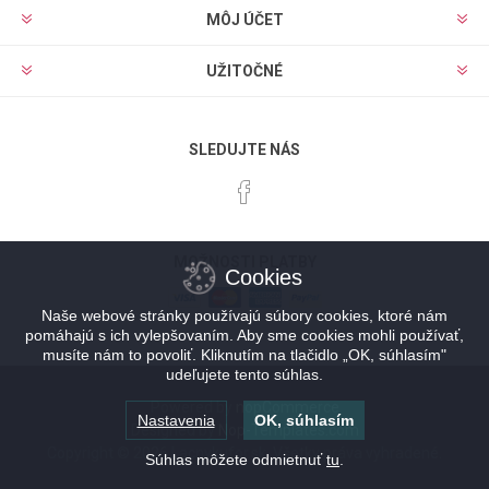
MÔJ ÚČET
UŽITOČNÉ
SLEDUJTE NÁS
MOŽNOSTI PLATBY
Cookies
Naše webové stránky používajú súbory cookies, ktoré nám
pomáhajú s ich vylepšovaním. Aby sme cookies mohli používať,
musíte nám to povoliť. Kliknutím na tlačidlo „OK, súhlasím"
udeľujete tento súhlas.
Powered by
nopCommerce
Nastavenia
OK, súhlasím
Designed by
Nop-Templates.com
Copyright © 2026 Lacnykufor.sk. Všetky práva vyhradené.
Súhlas môžete odmietnuť
tu
.