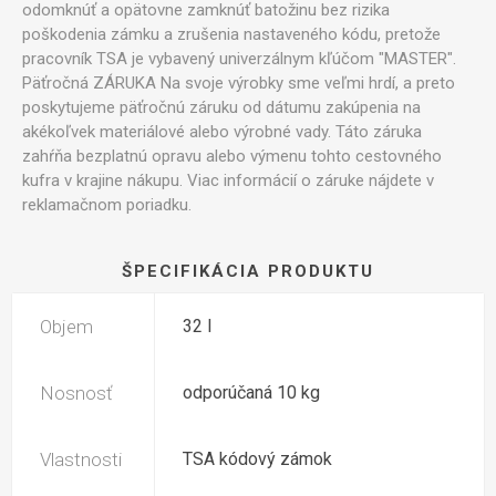
odomknúť a opätovne zamknúť batožinu bez rizika
poškodenia zámku a zrušenia nastaveného kódu, pretože
pracovník TSA je vybavený univerzálnym kľúčom "MASTER".
Päťročná ZÁRUKA Na svoje výrobky sme veľmi hrdí, a preto
poskytujeme päťročnú záruku od dátumu zakúpenia na
akékoľvek materiálové alebo výrobné vady. Táto záruka
zahŕňa bezplatnú opravu alebo výmenu tohto cestovného
kufra v krajine nákupu. Viac informácií o záruke nájdete v
reklamačnom poriadku.
ŠPECIFIKÁCIA PRODUKTU
Objem
32 l
Nosnosť
odporúčaná 10 kg
Vlastnosti
TSA kódový zámok