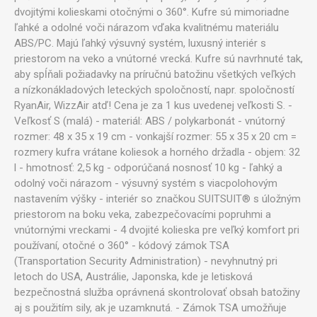
dvojitými kolieskami otočnými o 360°. Kufre sú mimoriadne
ľahké a odolné voči nárazom vďaka kvalitnému materiálu
ABS/PC. Majú ľahký výsuvný systém, luxusný interiér s
priestorom na veko a vnútorné vrecká. Kufre sú navrhnuté tak,
aby spĺňali požiadavky na príručnú batožinu všetkých veľkých
a nízkonákladových leteckých spoločností, napr. spoločností
RyanAir, WizzAir atď! Cena je za 1 kus uvedenej veľkosti S. -
Veľkosť S (malá) - materiál: ABS / polykarbonát - vnútorný
rozmer: 48 x 35 x 19 cm - vonkajší rozmer: 55 x 35 x 20 cm =
rozmery kufra vrátane koliesok a horného držadla - objem: 32
l - hmotnosť: 2,5 kg - odporúčaná nosnosť 10 kg - ľahký a
odolný voči nárazom - výsuvný systém s viacpolohovým
nastavením výšky - interiér so značkou SUITSUIT® s úložným
priestorom na boku veka, zabezpečovacími popruhmi a
vnútornými vreckami - 4 dvojité kolieska pre veľký komfort pri
používaní, otočné o 360° - kódový zámok TSA
(Transportation Security Administration) - nevyhnutný pri
letoch do USA, Austrálie, Japonska, kde je letisková
bezpečnostná služba oprávnená skontrolovať obsah batožiny
aj s použitím sily, ak je uzamknutá. - Zámok TSA umožňuje