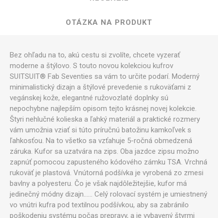
OTÁZKA NA PRODUKT
Bez ohľadu na to, akú cestu si zvolíte, chcete vyzerať
moderne a štýlovo. S touto novou kolekciou kufrov
SUITSUIT® Fab Seventies sa vám to určite podarí. Moderný
minimalistický dizajn a štýlové prevedenie s rukoväťami z
vegánskej kože, elegantné ružovozlaté doplnky sú
nepochybne najlepším opisom tejto krásnej novej kolekcie.
Štyri nehlučné kolieska a ľahký materiál a praktické rozmery
vám umožnia vziať si túto príručnú batožinu kamkoľvek s
ľahkosťou. Na to všetko sa vzťahuje 5-ročná obmedzená
záruka. Kufor sa uzatvára na zips. Oba jazdce zipsu možno
zapnúť pomocou zapusteného kódového zámku TSA. Vrchná
rukoväť je plastová. Vnútorná podšívka je vyrobená zo zmesi
bavlny a polyesteru. Čo je však najdôležitejšie, kufor má
jedinečný módny dizajn...... Celý rolovací systém je umiestnený
vo vnútri kufra pod textilnou podšívkou, aby sa zabránilo
poškodeniu systému počas prepravy, a je vybavený štyrmi