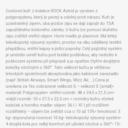
Cestovní kufr z kolekce ROCK Astrid je vyroben z
polypropylenu, který je pevný a odolný proti nárazu. Kufr je
uzavíratelný zipem, oba jezdce zipu se dají zapojit do TSA
zapuštěného kódového zámku. U kufru lze pomocí druhého
zipu zvětšit vnitřní objem. Horní madlo je plastové. Má lehký
teleskopický výsuvný systém, prostor na víku oddělený textilní
přepážkou, vnitřní kapsy a jistící popruhy. Celý pojízdný systém
je umístěn uvnitř kufru pod textilní podšívkou, aby nedošlo k
poškození systému při přepravě a je opatřen čtyřmi dvojitými
kolečky otočnými o 360°. Tato velikost kufru je většinou
leteckých společností akceptována jako kabinové zavazadlo
(např. British Airways, Smart Wings, Wizz Air, ...).Cena je
uvedena za 1ks zobrazené velikosti S. • velikost S (small)•
materiál: Polypropylen• vnitřní rozměr: 48 x 34,5 x 21,5 cm•
vnější rozměr: 55 x 37,5 x 22,5 cm = rozměry kufru včetně
koleček a horního madla• objem: 36 l / 41 l při rozšíření•
rozšiřitelný – objem lze zvětšit cca o 10 až 15%• hmotnost: 3
kg• doporučená nosnost 10 kg• teleskopický výsuvný systém•
4 dvojitá kola pro velký komfort při užívání otočná o 360°• 15-