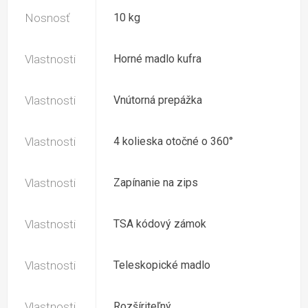
Nosnosť
10 kg
Vlastnosti
Horné madlo kufra
Vlastnosti
Vnútorná prepážka
Vlastnosti
4 kolieska otočné o 360°
Vlastnosti
Zapínanie na zips
Vlastnosti
TSA kódový zámok
Vlastnosti
Teleskopické madlo
Vlastnosti
Rozšíriteľný