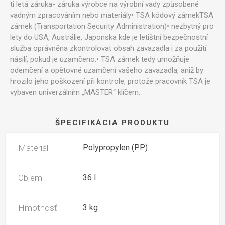
ti letá záruka- záruka výrobce na výrobní vady způsobené
vadným zpracováním nebo materiály• TSA kódový zámekTSA
zámek (Transportation Security Administration)• nezbytný pro
lety do USA, Austrálie, Japonska kde je letištní bezpečnostní
služba oprávněna zkontrolovat obsah zavazadla i za použití
násilí, pokud je uzamčeno.• TSA zámek tedy umožňuje
odemčení a opětovné uzamčení vašeho zavazadla, aniž by
hrozilo jeho poškození při kontrole, protože pracovník TSA je
vybaven univerzálním „MASTER“ klíčem.
ŠPECIFIKÁCIA PRODUKTU
Materiál
Polypropylen (PP)
Objem
36 l
Hmotnosť
3 kg