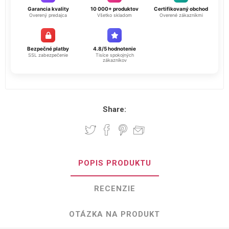
Garancia kvality
10 000+ produktov
Certifikovaný obchod
Overený predajca
Všetko skladom
Overené zákazníkmi
Bezpečné platby
4.8/5 hodnotenie
SSL zabezpečenie
Tisíce spokojných
zákazníkov
Share:
POPIS PRODUKTU
RECENZIE
OTÁZKA NA PRODUKT