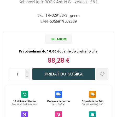
Kabinový kufr ROCK Astrid S - zelená - 36 L
Sku:
TR-0291/3-S_green
EAN:
5056819502339
SKLADOM
Pri objednaní do 10:00 dodanie do druhého dňa.
88,28 €
i
h
14 dní na vrátenie
Doprava zadarmo
Expedícia do 24h
Bez zbytočných otázok
Nad 200 €
Do 10h ten istý deň