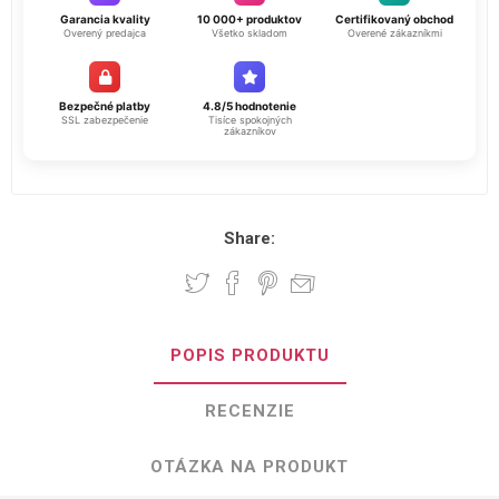
Garancia kvality
10 000+ produktov
Certifikovaný obchod
Overený predajca
Všetko skladom
Overené zákazníkmi
Bezpečné platby
4.8/5 hodnotenie
SSL zabezpečenie
Tisíce spokojných
zákazníkov
Share:
POPIS PRODUKTU
RECENZIE
OTÁZKA NA PRODUKT