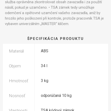
služba oprávněna zkontrolovat obsah zavazadla i za použití
násilí, pokud je uzamčeno. • TSA zámek tedy umožňuje
odemčení a opětovné uzamčení vašeho zavazadla, aniž by
hrozilo jeho poškození při kontrole, protože pracovník TSA je
vybaven univerzálním „MASTER“ klíčem.
ŠPECIFIKÁCIA PRODUKTU
Materiál
ABS
Objem
34 l
Hmotnosť
3 kg
Nosnosť
odporúčaná 10 kg
Vlastnosti
TSA kódový zámok