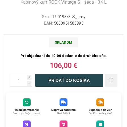
Kabinový kufr ROCK Vintage S - šedá - 34 L
Sku:
TR-0193/3-S_grey
EAN:
5060951503895
SKLADOM
Pri objednaní do 10:00 dodanie do druhého dňa.
106,00 €
i
h
14 dní na vrátenie
Doprava zadarmo
Expedícia do 24h
Bez zbytočných otázok
Nad 200 €
Do 10h ten istý deň