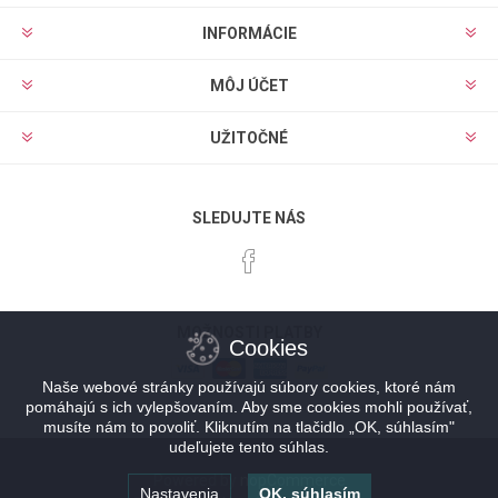
INFORMÁCIE
MÔJ ÚČET
UŽITOČNÉ
SLEDUJTE NÁS
MOŽNOSTI PLATBY
Cookies
Naše webové stránky používajú súbory cookies, ktoré nám
pomáhajú s ich vylepšovaním. Aby sme cookies mohli používať,
musíte nám to povoliť. Kliknutím na tlačidlo „OK, súhlasím"
udeľujete tento súhlas.
Powered by
nopCommerce
Nastavenia
OK, súhlasím