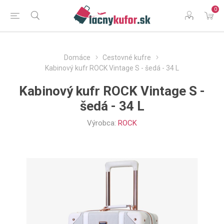
0
Domáce
Cestovné kufre
Kabinový kufr ROCK Vintage S - šedá - 34 L
Kabinový kufr ROCK Vintage S -
šedá - 34 L
Výrobca:
ROCK