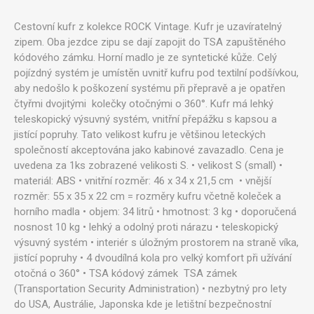
Cestovní kufr z kolekce ROCK Vintage. Kufr je uzavíratelný
zipem. Oba jezdce zipu se dají zapojit do TSA zapuštěného
kódového zámku. Horní madlo je ze syntetické kůže. Celý
pojízdný systém je umístěn uvnitř kufru pod textilní podšívkou,
aby nedošlo k poškození systému při přepravě a je opatřen
čtyřmi dvojitými kolečky otočnými o 360°. Kufr má lehký
teleskopický výsuvný systém, vnitřní přepážku s kapsou a
jistící popruhy. Tato velikost kufru je většinou leteckých
společností akceptována jako kabinové zavazadlo. Cena je
uvedena za 1ks zobrazené velikosti S. • velikost S (small) •
materiál: ABS • vnitřní rozměr: 46 x 34 x 21,5 cm • vnější
rozměr: 55 x 35 x 22 cm = rozměry kufru včetně koleček a
horního madla • objem: 34 litrů • hmotnost: 3 kg • doporučená
nosnost 10 kg • lehký a odolný proti nárazu • teleskopický
výsuvný systém • interiér s úložným prostorem na straně víka,
jistící popruhy • 4 dvoudílná kola pro velký komfort při užívání
otočná o 360° • TSA kódový zámek TSA zámek
(Transportation Security Administration) • nezbytný pro lety
do USA, Austrálie, Japonska kde je letištní bezpečnostní