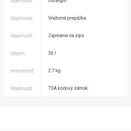
Vlastnosti
Ultralight
Vlastnosti
Vnútorná prepážka
Vlastnosti
Zapínanie na zips
Objem
36 l
Hmotnosť
2.7 kg
Vlastnosti
TSA kódový zámok