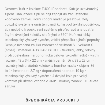
Cestovní kufr z kolekce TUCCI Boschetti. Kufr je uzavíratelný
zipem. Oba jezdce zipu se dají zapojit do zapuštěného
kódového zámku. Horní i boční madlo je plastové. Celý
pojízdný systém je umístěn uvnitř kufru pod textilní podšívkou,
aby nedošlo k poškození systému při přepravě a je opatřen
čtyřmi dvojitými kolečky otočnými o 360°. Kufr má lehký
teleskopický výsuvný systém, vnitřní přepážku a jistící popruhy.
Cena je uvedena za 1ks zobrazené velikosti S. • velikost S
(small) • materiál: ABS HARDSEHLL - flexibilní, lehký, odolný
proti poškrábání • ergonomická gelová rukojeť(madlo) • vnitřní
rozměr: 48 x 34 x 22 cm • vnější rozměr: 56 x 38 x 23 cm =
rozměry kufru včetně koleček a horního madla • objem: 36
litrů • hmotnost: 2,7 kg • doporučená nosnost 10 kg •
teleskopický výsuvný systém • 4 dvojitá kola pro velký
komfort při užívání otočná o 360° • kódový zámek • 10-ti letá
záruka
ŠPECIFIKÁCIA PRODUKTU