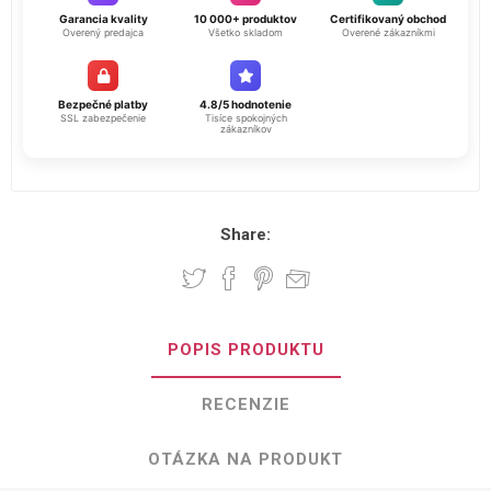
Garancia kvality
10 000+ produktov
Certifikovaný obchod
Overený predajca
Všetko skladom
Overené zákazníkmi
Bezpečné platby
4.8/5 hodnotenie
SSL zabezpečenie
Tisíce spokojných
zákazníkov
Share:
POPIS PRODUKTU
RECENZIE
OTÁZKA NA PRODUKT