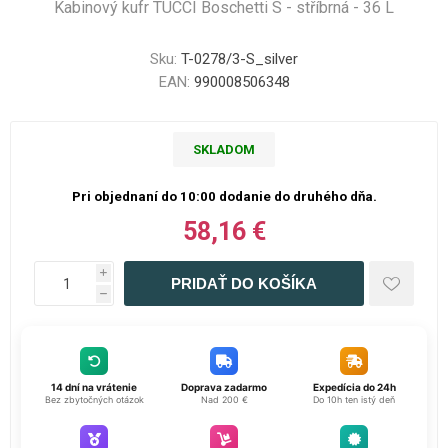
Kabinový kufr TUCCI Boschetti S - stříbrná - 36 L
Sku:
T-0278/3-S_silver
EAN:
990008506348
SKLADOM
Pri objednaní do 10:00 dodanie do druhého dňa.
58,16 €
i
h
14 dní na vrátenie
Doprava zadarmo
Expedícia do 24h
Bez zbytočných otázok
Nad 200 €
Do 10h ten istý deň