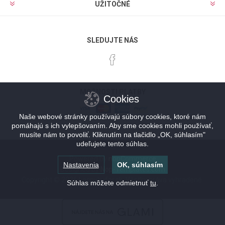
UŽITOČNÉ
SLEDUJTE NÁS
MOŽNOSTI PLATBY
Cookies
Naše webové stránky používajú súbory cookies, ktoré nám
pomáhajú s ich vylepšovaním. Aby sme cookies mohli používať,
musíte nám to povoliť. Kliknutím na tlačidlo „OK, súhlasím"
udeľujete tento súhlas.
Powered by
nopCommerce
Nastavenia
OK, súhlasím
Designed by
Nop-Templates.com
Copyright © 2026 Lacnykufor.sk. Všetky práva vyhradené.
Súhlas môžete odmietnuť
tu
.