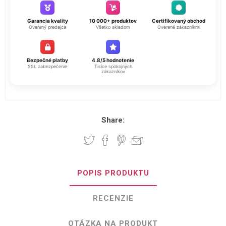
Garancia kvality
10 000+ produktov
Certifikovaný obchod
Overený predajca
Všetko skladom
Overené zákazníkmi
Bezpečné platby
4.8/5 hodnotenie
SSL zabezpečenie
Tisíce spokojných
zákazníkov
Share:
POPIS PRODUKTU
RECENZIE
OTÁZKA NA PRODUKT