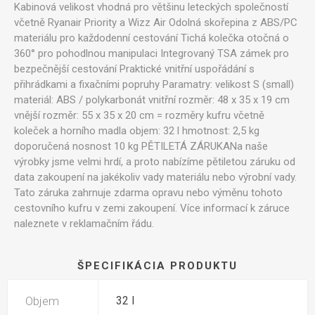
Kabinová velikost vhodná pro většinu leteckých společností
včetně Ryanair Priority a Wizz Air Odolná skořepina z ABS/PC
materiálu pro každodenní cestování Tichá kolečka otočná o
360° pro pohodlnou manipulaci Integrovaný TSA zámek pro
bezpečnější cestování Praktické vnitřní uspořádání s
přihrádkami a fixačními popruhy Paramatry: velikost S (small)
materiál: ABS / polykarbonát vnitřní rozměr: 48 x 35 x 19 cm
vnější rozměr: 55 x 35 x 20 cm = rozměry kufru včetně
koleček a horního madla objem: 32 l hmotnost: 2,5 kg
doporučená nosnost 10 kg PĚTILETÁ ZÁRUKANa naše
výrobky jsme velmi hrdí, a proto nabízíme pětiletou záruku od
data zakoupení na jakékoliv vady materiálu nebo výrobní vady.
Tato záruka zahrnuje zdarma opravu nebo výměnu tohoto
cestovního kufru v zemi zakoupení. Více informací k záruce
naleznete v reklamačním řádu.
ŠPECIFIKÁCIA PRODUKTU
Objem
32 l