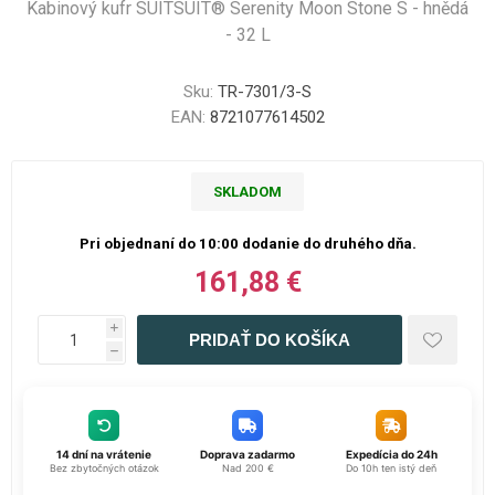
Kabinový kufr SUITSUIT® Serenity Moon Stone S - hnědá
- 32 L
Sku:
TR-7301/3-S
EAN:
8721077614502
SKLADOM
Pri objednaní do 10:00 dodanie do druhého dňa.
161,88 €
i
h
14 dní na vrátenie
Doprava zadarmo
Expedícia do 24h
Bez zbytočných otázok
Nad 200 €
Do 10h ten istý deň