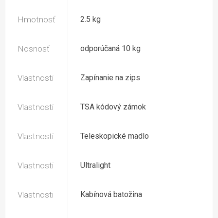
Hmotnosť
2.5 kg
Nosnosť
odporúčaná 10 kg
Vlastnosti
Zapínanie na zips
Vlastnosti
TSA kódový zámok
Vlastnosti
Teleskopické madlo
Vlastnosti
Ultralight
Vlastnosti
Kabínová batožina