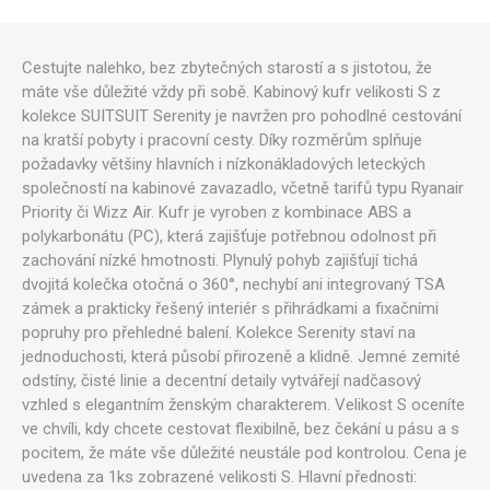
Cestujte nalehko, bez zbytečných starostí a s jistotou, že
máte vše důležité vždy při sobě. Kabinový kufr velikosti S z
kolekce SUITSUIT Serenity je navržen pro pohodlné cestování
na kratší pobyty i pracovní cesty. Díky rozměrům splňuje
požadavky většiny hlavních i nízkonákladových leteckých
společností na kabinové zavazadlo, včetně tarifů typu Ryanair
Priority či Wizz Air. Kufr je vyroben z kombinace ABS a
polykarbonátu (PC), která zajišťuje potřebnou odolnost při
zachování nízké hmotnosti. Plynulý pohyb zajišťují tichá
dvojitá kolečka otočná o 360°, nechybí ani integrovaný TSA
zámek a prakticky řešený interiér s přihrádkami a fixačními
popruhy pro přehledné balení. Kolekce Serenity staví na
jednoduchosti, která působí přirozeně a klidně. Jemné zemité
odstíny, čisté linie a decentní detaily vytvářejí nadčasový
vzhled s elegantním ženským charakterem. Velikost S oceníte
ve chvíli, kdy chcete cestovat flexibilně, bez čekání u pásu a s
pocitem, že máte vše důležité neustále pod kontrolou. Cena je
uvedena za 1ks zobrazené velikosti S. Hlavní přednosti: