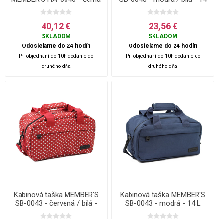
- 50 L
L
40,12 €
23,56 €
SKLADOM
SKLADOM
Odosielame do 24 hodín
Odosielame do 24 hodín
Pri objednaní do 10h dodanie do
Pri objednaní do 10h dodanie do
druhého dňa
druhého dňa
Kabinová taška MEMBER'S
Kabinová taška MEMBER'S
SB-0043 - červená / bílá -
SB-0043 - modrá - 14 L
14 L