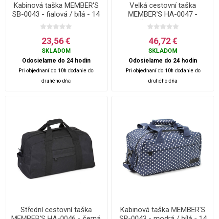
Kabinová taška MEMBER'S
Velká cestovní taška
SB-0043 - fialová / bílá - 14
MEMBER'S HA-0047 -
L
červená - 80 L
23,56 €
46,72 €
SKLADOM
SKLADOM
Odosielame do 24 hodín
Odosielame do 24 hodín
Pri objednaní do 10h dodanie do
Pri objednaní do 10h dodanie do
druhého dňa
druhého dňa
Střední cestovní taška
Kabinová taška MEMBER'S
MEMBER'S HA-0046 - černá
SB-0043 - modrá / bílá - 14