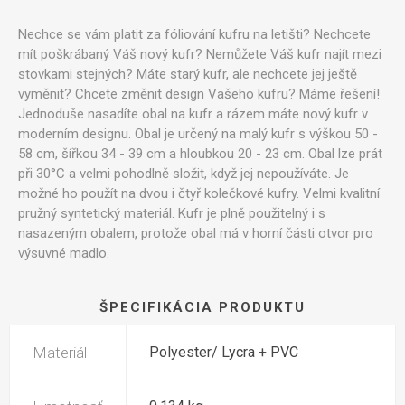
Nechce se vám platit za fóliování kufru na letišti? Nechcete
mít poškrábaný Váš nový kufr? Nemůžete Váš kufr najít mezi
stovkami stejných? Máte starý kufr, ale nechcete jej ještě
vyměnit? Chcete změnit design Vašeho kufru? Máme řešení!
Jednoduše nasadíte obal na kufr a rázem máte nový kufr v
moderním designu. Obal je určený na malý kufr s výškou 50 -
58 cm, šířkou 34 - 39 cm a hloubkou 20 - 23 cm. Obal lze prát
při 30°C a velmi pohodlně složit, když jej nepoužíváte. Je
možné ho použít na dvou i čtyř kolečkové kufry. Velmi kvalitní
pružný syntetický materiál. Kufr je plně použitelný i s
nasazeným obalem, protože obal má v horní části otvor pro
výsuvné madlo.
ŠPECIFIKÁCIA PRODUKTU
Materiál
Polyester/ Lycra + PVC