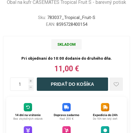
Obal na kufr CASEMATES Tropical Fruit S - barevný potisk
Sku:
783037_Tropical_Fruit-S
EAN:
8595728400154
SKLADOM
Pri objednaní do 10:00 dodanie do druhého dňa.
11,00 €
i
h
14 dní na vrátenie
Doprava zadarmo
Expedícia do 24h
Bez zbytočných otázok
Nad 200 €
Do 10h ten istý deň