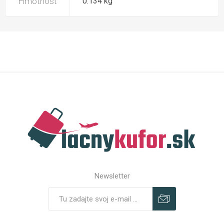
Hmotnosť
0.134 kg
Newsletter
Predplatiť
Odhlásiť