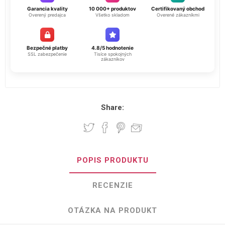
Garancia kvality
10 000+ produktov
Certifikovaný obchod
Overený predajca
Všetko skladom
Overené zákazníkmi
Bezpečné platby
4.8/5 hodnotenie
SSL zabezpečenie
Tisíce spokojných
zákazníkov
Share:
POPIS PRODUKTU
RECENZIE
OTÁZKA NA PRODUKT