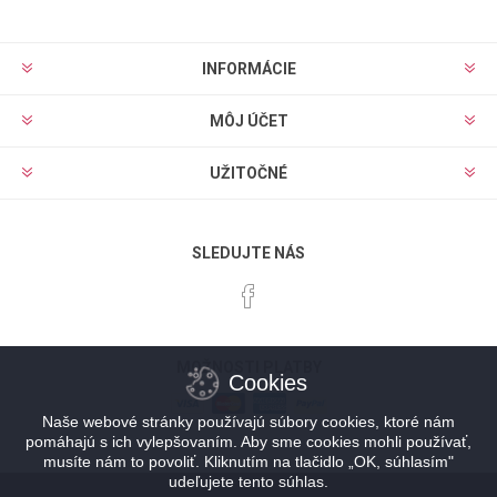
INFORMÁCIE
MÔJ ÚČET
UŽITOČNÉ
SLEDUJTE NÁS
MOŽNOSTI PLATBY
Cookies
Naše webové stránky používajú súbory cookies, ktoré nám
pomáhajú s ich vylepšovaním. Aby sme cookies mohli používať,
musíte nám to povoliť. Kliknutím na tlačidlo „OK, súhlasím"
udeľujete tento súhlas.