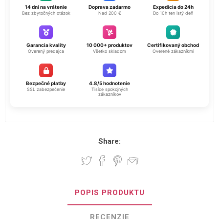
14 dní na vrátenie
Doprava zadarmo
Expedícia do 24h
Bez zbytočných otázok
Nad 200 €
Do 10h ten istý deň
Garancia kvality
10 000+ produktov
Certifikovaný obchod
Overený predajca
Všetko skladom
Overené zákazníkmi
Bezpečné platby
4.8/5 hodnotenie
SSL zabezpečenie
Tisíce spokojných
zákazníkov
Share:
POPIS PRODUKTU
RECENZIE