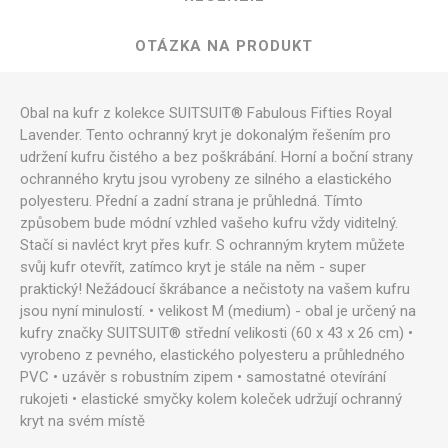
OTÁZKA NA PRODUKT
Obal na kufr z kolekce SUITSUIT® Fabulous Fifties Royal
Lavender. Tento ochranný kryt je dokonalým řešením pro
udržení kufru čistého a bez poškrábání. Horní a boční strany
ochranného krytu jsou vyrobeny ze silného a elastického
polyesteru. Přední a zadní strana je průhledná. Tímto
způsobem bude módní vzhled vašeho kufru vždy viditelný.
Stačí si navléct kryt přes kufr. S ochranným krytem můžete
svůj kufr otevřít, zatímco kryt je stále na něm - super
praktický! Nežádoucí škrábance a nečistoty na vašem kufru
jsou nyní minulostí. • velikost M (medium) - obal je určený na
kufry značky SUITSUIT® střední velikosti (60 x 43 x 26 cm) •
vyrobeno z pevného, ​​elastického polyesteru a průhledného
PVC • uzávěr s robustním zipem • samostatné otevírání
rukojeti • elastické smyčky kolem koleček udržují ochranný
kryt na svém místě