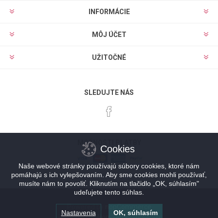
INFORMÁCIE
MÔJ ÚČET
UŽITOČNÉ
SLEDUJTE NÁS
MOŽNOSTI PLATBY
Cookies
Naše webové stránky používajú súbory cookies, ktoré nám
pomáhajú s ich vylepšovaním. Aby sme cookies mohli používať,
musíte nám to povoliť. Kliknutím na tlačidlo „OK, súhlasím"
udeľujete tento súhlas.
Powered by
nopCommerce
Nastavenia
OK, súhlasím
Designed by
Nop-Templates.com