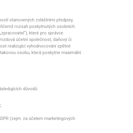
ostí stanovených zvláštními předpisy,
 přičemž rozsah poskytnutých osobních
zpracovatel"), které pro správce
 mzdová účetní společnost, daňový či
čnost realizující vyhodnocování zpětné
e takovou osobu, která poskytne maximální
sledujících důvodů:
;
f) GDPR (zejm. za účelem marketingových