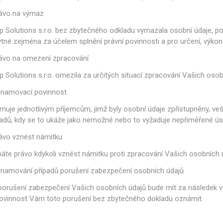
rávo na výmaz
 Solutions s.r.o. bez zbytečného odkladu vymazala osobní údaje, po
tné zejména za účelem splnění právní povinnosti a pro určení, výko
rávo na omezení zpracování
Solutions s.r.o. omezila za určitých situací zpracování Vašich osob
znamovací povinnost
muje jednotlivým příjemcům, jimž byly osobní údaje zpřístupněny, v
adů, kdy se to ukáže jako nemožné nebo to vyžaduje nepřiměřené úsil
ávo vznést námitku
máte právo kdykoli vznést námitku proti zpracování Vašich osobních 
znamování případů porušení zabezpečení osobních údajů
 porušení zabezpečení Vašich osobních údajů bude mít za následek v
povinnost Vám toto porušení bez zbytečného dokladu oznámit.