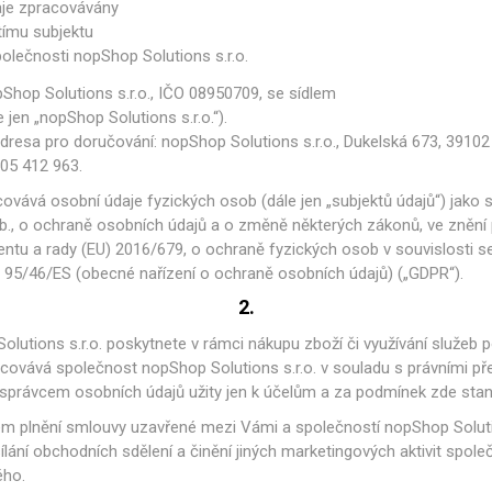
aje zpracovávány
tímu subjektu
olečnosti nopShop Solutions s.r.o.
Shop Solutions s.r.o., IČO 08950709, se sídlem
 jen „nopShop Solutions s.r.o.“).
adresa pro doručování: nopShop Solutions s.r.o., Dukelská 673, 39102
605 412 963.
ovává osobní údaje fyzických osob (dále jen „subjektů údajů“) jako 
, o ochraně osobních údajů a o změně některých zákonů, ve znění p
ntu a rady (EU) 2016/679, o ochraně fyzických osob v souvislosti 
 95/46/ES (obecné nařízení o ochraně osobních údajů) („GDPR“).
2.
Solutions s.r.o. poskytnete v rámci nákupu zboží či využívání služe
acovává společnost nopShop Solutions s.r.o. v souladu s právními př
o správcem osobních údajů užity jen k účelům a za podmínek zde sta
m plnění smlouvy uzavřené mezi Vámi a společností nopShop Solution
ání obchodních sdělení a činění jiných marketingových aktivit společ
ého.