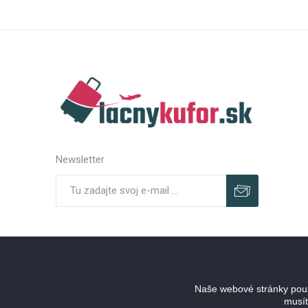
Newsletter
Predplatiť
Odhlásiť
Naše webové stránky použ
musít