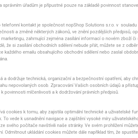
a správním úřadům je přípustné pouze na základě povinnost stanov
telefonní kontakt je společnost nopShop Solutions s.r.o. v soulad
ečnosti a změně některých zákonů, ve znění pozdějších předpisů, op
o marketingu, zahrnující zejména zasílání informací o novém zboží či
adě, že si zasílání obchodních sdělení nebude přát, můžete se z odbě
 každého emailu obsahujícího obchodní sdělení nebo zaslal obdobno
ána.
á a dodržuje technická, organizační a bezpečnostní opatření, aby chrá
sahu nepovolaných osob. Zpracování Vašich osobních údajů a přístu
 povinnosti mlčenlivosti a k dodržování právních předpisů.
vá cookies k tomu, aby zajistila optimální technické a uživatelské f
sk. To vede k usnadnění navigace a zajištění vysoké míry uživatelsk
ž ze svého počítače navštívili naše stránky. Ve svém prohlížení může
í. Odmítnout ukládání cookies můžete dále například tím, že spustíte