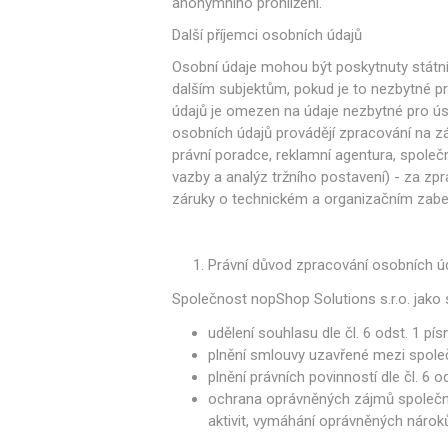
anonymního prohlížení.
Další příjemci osobních údajů
Osobní údaje mohou být poskytnuty státní
dalším subjektům, pokud je to nezbytné 
údajů je omezen na údaje nezbytné pro ús
osobních údajů provádějí zpracování na z
právní poradce, reklamní agentura, společno
vazby a analýz tržního postavení) - za z
záruky o technickém a organizačním zabe
Právní důvod zpracování osobních ú
Společnost nopShop Solutions s.r.o. jako
udělení souhlasu dle čl. 6 odst. 1 pí
plnění smlouvy uzavřené mezi společn
plnění právních povinností dle čl. 6 
ochrana oprávněných zájmů společnost
aktivit, vymáhání oprávněných nárok