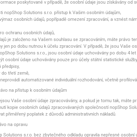
ormace poskytované v případě, že osobní údaje jsou získávány od s
i nopShop Solutions s.r.o. přístup k Vašim osobním údajům,
maz osobních údajů, popřípadě omezení zpracování, a vznést námitk
pro ochranu osobních údajů,
dajů je založeno na Vašem souhlasu se zpracováním, máte právo ten
 jen po dobu nutnou k účelu zpracování. V případě, že jsou Vaše o
pShop Solutions s.r.o., jsou osobní údaje uchovávány po dobu 4 let
osobní údaje uchovávány pouze pro účely státní statistické služby, 
 předpisy,
do třetí země,
neprovádí automatizované individuální rozhodování, včetně profilová
rávo na přístup k osobním údajům
nejsou Vaše osobní údaje zpracovávány, a pokud je tomu tak, máte p
utí kopie osobních údajů zpracovávaných společností nopShop Soluti
at přiměřený poplatek z důvodů administrativních nákladů.
ávo na opravu
Solutions s.r.o. bez zbytečného odkladu opravila nepřesné osobní úd