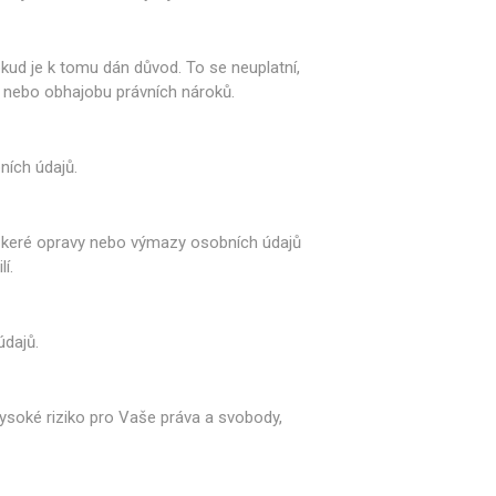
kud je k tomu dán důvod. To se neuplatní,
n nebo obhajobu právních nároků.
ních údajů.
eškeré opravy nebo výmazy osobních údajů
í.
údajů.
ysoké riziko pro Vaše práva a svobody,