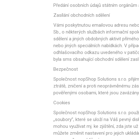
Předání osobních údajů státním orgánům 
Zasílání obchodních sdělení
Vámi poskytnutou emailovou adresu nebo 
Sb., o některých službách informační spol
sdělení a jiných obdobných aktivit příméh
nebo jiných speciálních nabídkách. V příp
odhlašovacího odkazu uvedeného v patičce
byla sms obsahující obchodní sdělení zasl
Bezpečnost
Společnost nopShop Solutions s.r.o. přijím
ztrátě, zničení a proti neoprávněnému zá
pověřenými osobami, které jsou zavázány k
Cookies
Společnost nopShop Solutions s.r.o. použí
„soubory”, které se uloží na Váš pevný di
mohou využívat mj. ke zjištění, zda jste u
můžete změnit nastavení pro jejich ukládán