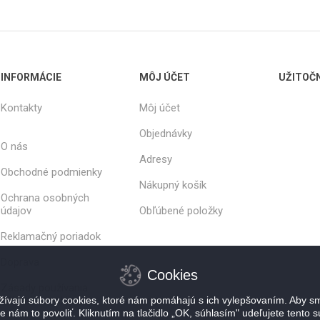
INFORMÁCIE
MÔJ ÚČET
UŽITOČ
Kontakty
Môj účet
Objednávky
O nás
Adresy
Obchodné podmienky
Nákupný košík
Ochrana osobných
údajov
Obľúbené položky
Reklamačný poriadok
Doprava
Cookies
Zásady používania
ívajú súbory cookies, ktoré nám pomáhajú s ich vylepšovaním. Aby sm
súborov cookie
e nám to povoliť. Kliknutím na tlačidlo „OK, súhlasím" udeľujete tento s