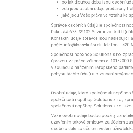
po jak dlouhou dobu jsou osobní úd
zda jsou osobní údaje předávány tře
jaká jsou Vaše práva ve vztahu ke sp
Správce osobních údajů je společnost nop
Dukelská 673, 39102 Sezimovo Ústí II (dále
Kontaktní údaje správce jsou následující: 
pošty: info@lacnykufor.sk, telefon: +420 
Společnost nopShop Solutions s.r.o. zprac
úpravou, zejména zákonem č. 101/2000 Sb.
v souladu s nařízením Evropského parlame
pohybu těchto údajů a o zrušení směrnice
Osobní údaje, které společnosti nopShop 
společností nopShop Solutions s.r.o., zpr
společností nopShop Solutions s.r.o. jak
Vaše osobní údaje budou použity za účele
uzavřením takové smlouvy, za účelem zasíl
osobě a dále za účelem vedení uživatelsk