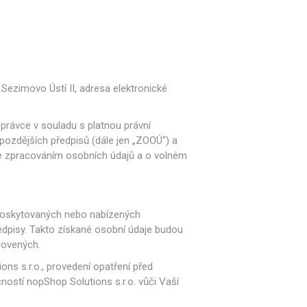
 Sezimovo Ústí II, adresa elektronické
správce v souladu s platnou právní
ozdějších předpisů (dále jen „ZOOÚ“) a
se zpracováním osobních údajů a o volném
b poskytovaných nebo nabízených
edpisy. Takto získané osobní údaje budou
novených.
s s.r.o., provedení opatření před
ností nopShop Solutions s.r.o. vůči Vaší