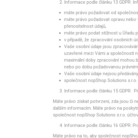
Informace podle článku 13 GDPR: Inf
máte právo požadovat od společnost
máte právo požadovat opravu nebo vý
přenositelnost údajů,
máte právo podat stížnost u Úřadu 
v případě, že zpracování osobních ú
Vaše osobní údaje jsou zpracovávány
uzavřené mezi Vámi a společností no
maximální doby zpracování mohou být 
nebo po dobu požadovanou právními
Vaše osobní údaje nejsou předávány 
společnost nopShop Solutions s.r.o. 
Informace podle článku 15 GDPR: P
Máte právo získat potvrzení, zda jsou či 
dalším informacím. Máte právo na poskytn
společnost nopShop Solutions s.r.o. účtov
Informace podle článku 16 GDPR: Pr
Máte právo na to, aby společnost nopShop 