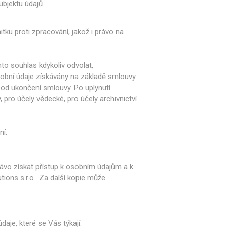
ubjektu údajů
u proti zpracování, jakož i právo na
to souhlas kdykoliv odvolat,
sobní údaje získávány na základě smlouvy
 od ukončení smlouvy. Po uplynutí
pro účely vědecké, pro účely archivnictví
ní.
rávo získat přístup k osobním údajům a k
ons s.r.o.. Za další kopie může
aje, které se Vás týkají.