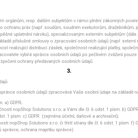
m orgánům, resp. dalším subjektům v rámci plnění zákonných povinn
pro ochranu práv (např. soudům, soudním exekutorům, dražebníkům,
pěšné uplatnění nároku), specializovaným externím subjektům (dále „
ákladě příslušné smlouvy o zpracování osobních údajů (např. externí
st realizující distribuci zásilek, společnost realizující platby, spole
pracovatele vybírá správce osobních údajů po pečlivém zvážení pouz
zpečení ochrany předávaných osobních údajů.
3.
dajů
 správce osobních údajů zpracovává Vaše osobní údaje na základě ná
sm. a) GDPR;
ostí nopShop Solutions s.r.o. a Vámi dle čl. 6 odst. 1 písm. b) GDPR
odst. 1 písm. c) GDPR (zejména účetní, daňové a archivační);
i nopShop Solutions s.r.o. či třetí strany dle čl. 6 odst. 1 písm. 
ů správce, ochrana majetku správce).