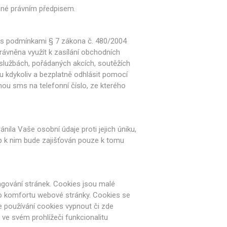
ené právním předpisem.
u s podmínkami § 7 zákona č. 480/2004
rávněna využít k zasílání obchodních
 službách, pořádaných akcích, soutěžích
ru kdykoliv a bezplatně odhlásit pomocí
u sms na telefonní číslo, ze kterého
nila Vaše osobní údaje proti jejich úniku,
p k nim bude zajišťován pouze k tomu
ungování stránek. Cookies jsou malé
ého komfortu webové stránky. Cookies se
te používání cookies vypnout či zde
 ve svém prohlížeči funkcionalitu