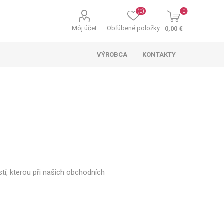
(0)
0
Môj účet
Obľúbené položky
0,00 €
VÝROBCA
KONTAKTY
tí, kterou při našich obchodních