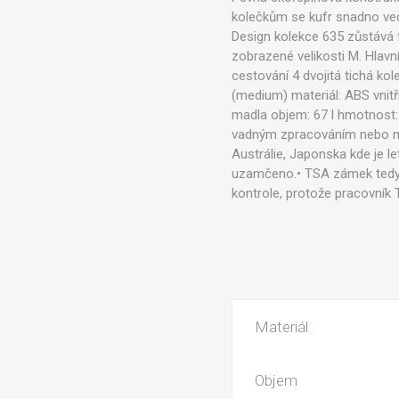
kolečkům se kufr snadno ved
Design kolekce 635 zůstává 
zobrazené velikosti M. Hlav
cestování 4 dvojitá tichá k
(medium) materiál: ABS vnitř
madla objem: 67 l hmotnost:
vadným zpracováním nebo mat
Austrálie, Japonska kde je l
uzamčeno.• TSA zámek tedy 
kontrole, protože pracovník
Materiál
Objem