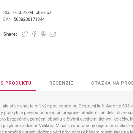
Sku:
T-635/3-M_charcoal
EAN:
5038230171844
Share:
IS PRODUKTU
RECENZIE
OTÁZKA NA PRO
, ale stále chcete mít vše pod kontrolou Cestovní kufr Aerolite 635 v
ý poskytuje pevnou ochranu při přepravě letadlem i při delších přesu
o bezpečné uzamčení obsahu a čtyřmi dvojitými tichými kolečky, kt
 i při plném zatížení. Velikost M nabízí dostatečný objem pro několika
e pomáhá chránit uložené věci před nárazy během manipulace na leti