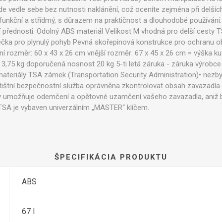
e vedle sebe bez nutnosti naklánění, což oceníte zejména při delšíc
funkční a střídmý, s důrazem na praktičnost a dlouhodobé používání
ní přednosti: Odolný ABS materiál Velikost M vhodná pro delší cest
olečka pro plynulý pohyb Pevná skořepinová konstrukce pro ochranu o
ní rozměr: 60 x 43 x 26 cm vnější rozměr: 67 x 45 x 26 cm = výška k
 3,75 kg doporučená nosnost 20 kg 5-ti letá záruka - záruka výrobc
eriály TSA zámek (Transportation Security Administration)• nezbyt
etištní bezpečnostní služba oprávněna zkontrolovat obsah zavazadla i 
umožňuje odemčení a opětovné uzamčení vašeho zavazadla, aniž by
 TSA je vybaven univerzálním „MASTER“ klíčem.
ŠPECIFIKÁCIA PRODUKTU
ABS
67 l