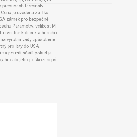
h přesunech terminály.
. Cena je uvedena za 1ks
y TSA zámek pro bezpečné
bsahu Parametry: velikost M
ufru včetně koleček a horního
e na výrobní vady způsobené
ný pro lety do USA,
za použití násilí, pokud je
 hrozilo jeho poškození při