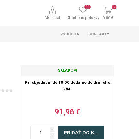
(0)
0
Môj účet
Obľúbené položky
0,00 €
VÝROBCA
KONTAKTY
SKLADOM
Pri objednaní do 10:00 dodanie do druhého
dňa.
91,96 €
i
h