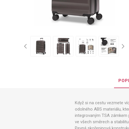
POP
Když si na cestu vezmete víc
odolného ABS materiálu, kter
integrovaným TSA zámkem pr
ve všech směrech a stabilitu
Pevná skořepinová konstrukc