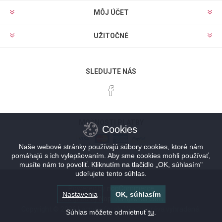
MÔJ ÚČET
UŽITOČNÉ
SLEDUJTE NÁS
MOŽNOSTI PLATBY
Cookies
Naše webové stránky používajú súbory cookies, ktoré nám
pomáhajú s ich vylepšovaním. Aby sme cookies mohli používať,
musíte nám to povoliť. Kliknutím na tlačidlo „OK, súhlasím"
udeľujete tento súhlas.
Powered by
nopCommerce
Nastavenia
OK, súhlasím
Designed by
Nop-Templates.com
Copyright © 2026 Lacnykufor.sk. Všetky práva vyhradené.
Súhlas môžete odmietnuť
tu
.