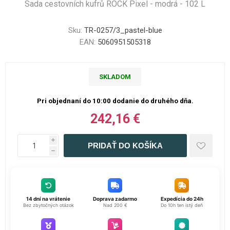
Sada cestovních kufrů ROCK Pixel - modrá - 102 L
Sku:
TR-0257/3_pastel-blue
EAN:
5060951505318
SKLADOM
Pri objednaní do 10:00 dodanie do druhého dňa.
242,16 €
i
h
14 dní na vrátenie
Doprava zadarmo
Expedícia do 24h
Bez zbytočných otázok
Nad 200 €
Do 10h ten istý deň