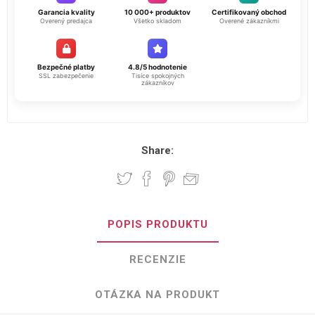
Garancia kvality
10 000+ produktov
Certifikovaný obchod
Overený predajca
Všetko skladom
Overené zákazníkmi
Bezpečné platby
4.8/5 hodnotenie
SSL zabezpečenie
Tisíce spokojných
zákazníkov
Share:
POPIS PRODUKTU
RECENZIE
OTÁZKA NA PRODUKT