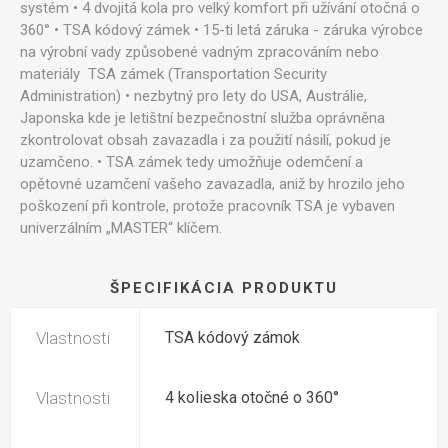
systém • 4 dvojitá kola pro velký komfort při užívání otočná o
360° • TSA kódový zámek • 15-ti letá záruka - záruka výrobce
na výrobní vady způsobené vadným zpracováním nebo
materiály TSA zámek (Transportation Security
Administration) • nezbytný pro lety do USA, Austrálie,
Japonska kde je letištní bezpečnostní služba oprávněna
zkontrolovat obsah zavazadla i za použití násilí, pokud je
uzamčeno. • TSA zámek tedy umožňuje odemčení a
opětovné uzamčení vašeho zavazadla, aniž by hrozilo jeho
poškození při kontrole, protože pracovník TSA je vybaven
univerzálním „MASTER“ klíčem.
ŠPECIFIKÁCIA PRODUKTU
Vlastnosti
TSA kódový zámok
Vlastnosti
4 kolieska otočné o 360°