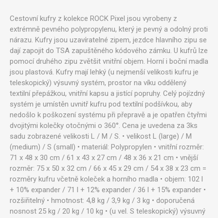
Cestovní kufry z kolekce ROCK Pixel jsou vyrobeny z
extrémně pevného polypropylenu, který je pevný a odolný proti
nárazu. Kufry jsou uzavíratelné zipem, jezdce hlavního zipu se
dají zapojit do TSA zapuštěného kódového zámku. U kufrů lze
pomocí druhého zipu zvětšit vnitřní objem. Horní i boční madla
jsou plastová. Kufry mají lehký (u nejmenší velikosti kufru je
teleskopický) výsuvný systém, prostor na víku oddělený
textilní přepážkou, vnitřní kapsu a jistící popruhy. Celý pojízdný
systém je umístěn uvnitř kufru pod textilní podšívkou, aby
nedošlo k poškození systému při přepravě a je opatřen čtyřmi
dvojitými kolečky otočnými o 360°. Cena je uvedena za 3ks
sadu zobrazené velikosti L / M / S. • velikost L (large) / M
(medium) / S (small) • materiál: Polypropylen • vnitřní rozměr:
71 x 48 x 30 cm / 61 x 43 x 27 cm / 48 x 36 x 21 cm • vnější
rozměr: 75 x 50 x 32 cm / 66 x 45 x 29 cm / 54 x 38 x 23 cm =
rozměry kufru včetně koleček a horního madla • objem: 102 l
+ 10% expander / 71 l + 12% expander / 36 l + 15% expander •
rozšiřitelný • hmotnost: 4,8 kg / 3,9 kg / 3 kg • doporučená
nosnost 25 kg / 20 kg / 10 kg • (u vel. S teleskopický) výsuvný