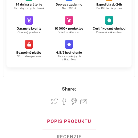
14 dní na vrátenie
Doprava zadarmo
Expedícia do 24h
Bez zbytočných otázok
Nad 200 €
Do 10h ten istý deň
Garancia kvality
10 000+ produktov
Certifikovaný obchod
Overený predajca
Všetko skladom
Overené zákazníkmi
Bezpečné platby
4.8/5 hodnotenie
SSL zabezpečenie
Tisíce spokojných
zákazníkov
Share:
POPIS PRODUKTU
RECENZIE