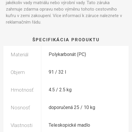
jakékoliv vady matriálu nebo výrobní vady. Tato záruka
zahrnuje zdarma opravu nebo výměnu tohoto cestovního
kufru v zemi zakoupení. Více informací k záruce naleznete v
reklamačním řádu.
ŠPECIFIKÁCIA PRODUKTU
Materiál
Polykarbonát (PC)
Objem
91 / 32 l
Hmotnosť
4.5 / 2.5 kg
Nosnosť
doporučená 25 / 10 kg
Vlastnosti
Teleskopické madlo