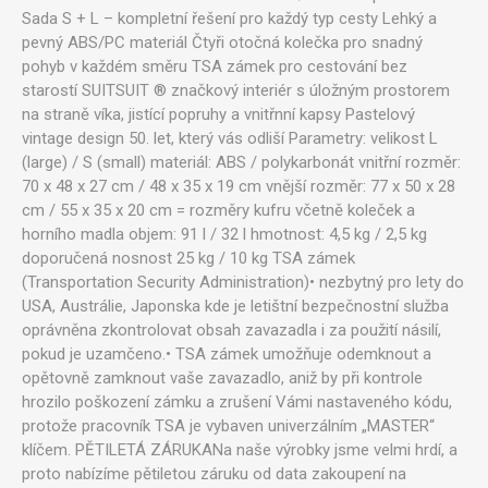
Sada S + L – kompletní řešení pro každý typ cesty Lehký a
pevný ABS/PC materiál Čtyři otočná kolečka pro snadný
pohyb v každém směru TSA zámek pro cestování bez
starostí SUITSUIT ® značkový interiér s úložným prostorem
na straně víka, jistící popruhy a vnitřnní kapsy Pastelový
vintage design 50. let, který vás odliší Parametry: velikost L
(large) / S (small) materiál: ABS / polykarbonát vnitřní rozměr:
70 x 48 x 27 cm / 48 x 35 x 19 cm vnější rozměr: 77 x 50 x 28
cm / 55 x 35 x 20 cm = rozměry kufru včetně koleček a
horního madla objem: 91 l / 32 l hmotnost: 4,5 kg / 2,5 kg
doporučená nosnost 25 kg / 10 kg TSA zámek
(Transportation Security Administration)• nezbytný pro lety do
USA, Austrálie, Japonska kde je letištní bezpečnostní služba
oprávněna zkontrolovat obsah zavazadla i za použití násilí,
pokud je uzamčeno.• TSA zámek umožňuje odemknout a
opětovně zamknout vaše zavazadlo, aniž by při kontrole
hrozilo poškození zámku a zrušení Vámi nastaveného kódu,
protože pracovník TSA je vybaven univerzálním „MASTER“
klíčem. PĚTILETÁ ZÁRUKANa naše výrobky jsme velmi hrdí, a
proto nabízíme pětiletou záruku od data zakoupení na