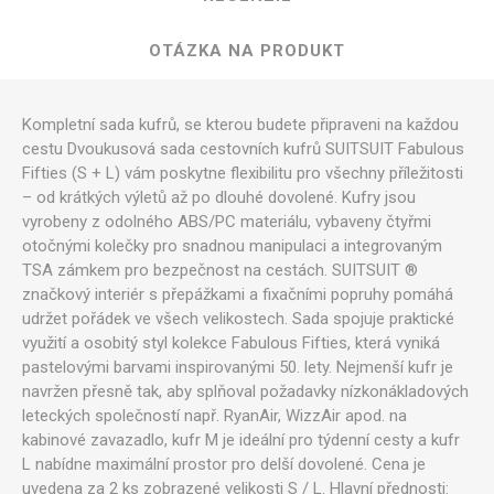
OTÁZKA NA PRODUKT
Kompletní sada kufrů, se kterou budete připraveni na každou
cestu Dvoukusová sada cestovních kufrů SUITSUIT Fabulous
Fifties (S + L) vám poskytne flexibilitu pro všechny příležitosti
– od krátkých výletů až po dlouhé dovolené. Kufry jsou
vyrobeny z odolného ABS/PC materiálu, vybaveny čtyřmi
otočnými kolečky pro snadnou manipulaci a integrovaným
TSA zámkem pro bezpečnost na cestách. SUITSUIT ®
značkový interiér s přepážkami a fixačními popruhy pomáhá
udržet pořádek ve všech velikostech. Sada spojuje praktické
využití a osobitý styl kolekce Fabulous Fifties, která vyniká
pastelovými barvami inspirovanými 50. lety. Nejmenší kufr je
navržen přesně tak, aby splňoval požadavky nízkonákladových
leteckých společností např. RyanAir, WizzAir apod. na
kabinové zavazadlo, kufr M je ideální pro týdenní cesty a kufr
L nabídne maximální prostor pro delší dovolené. Cena je
uvedena za 2 ks zobrazené velikosti S / L. Hlavní přednosti: