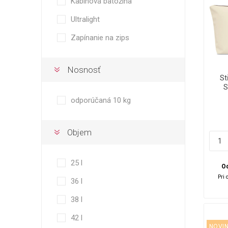
Kabínová batožina
Ultralight
Zapínanie na zips
Nosnosť
St
S
Whi
odporúčaná 10 kg
Objem
25 l
Od
Pri 
36 l
38 l
42 l
NOVI