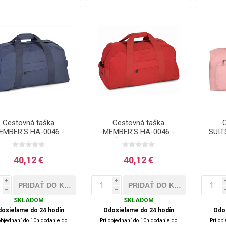
Cestovná taška
Cestovná taška
EMBER'S HA-0046 -
MEMBER'S HA-0046 -
SUIT
modrá - 50 L
červená - 50 L
40,12 €
40,12 €
i
i
h
h
SKLADOM
SKLADOM
osielame do 24 hodín
Odosielame do 24 hodín
Odo
objednaní do 10h dodanie do
Pri objednaní do 10h dodanie do
Pri ob