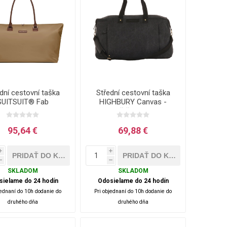
dní cestovní taška
Střední cestovní taška
SUITSUIT® Fab
HIGHBURY Canvas -
nties Cuban Sand -
tmavě šedá - 56 L
hnědá - 42 L
95,64 €
69,88 €
i
i
h
h
SKLADOM
SKLADOM
sielame do 24 hodín
Odosielame do 24 hodín
jednaní do 10h dodanie do
Pri objednaní do 10h dodanie do
druhého dňa
druhého dňa