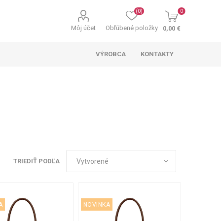
(0)
0
Môj účet
Obľúbené položky
0,00 €
VÝROBCA
KONTAKTY
TRIEDIŤ PODĽA
A
NOVINKA