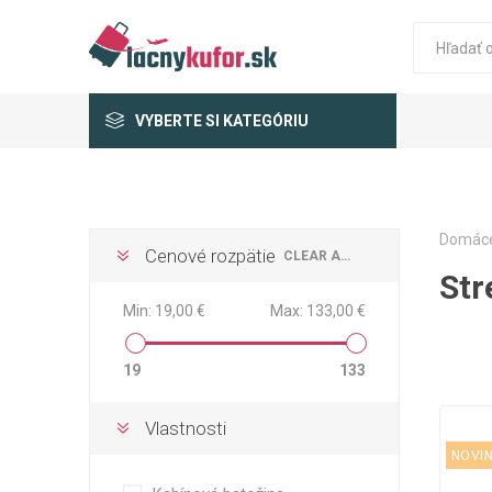
VYBERTE SI KATEGÓRIU
Domác
Cenové rozpätie
CLEAR ALL
Str
Min:
19,00 €
Max:
133,00 €
19
133
Vlastnosti
NOVI