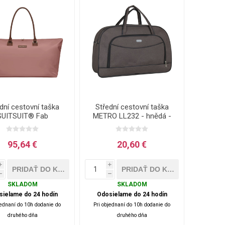
dní cestovní taška
Střední cestovní taška
SUITSUIT® Fab
METRO LL232 - hnědá -
enties Old Rose -
44 L
růžová - 42 L
95,64 €
20,60 €
i
i
h
h
SKLADOM
SKLADOM
sielame do 24 hodín
Odosielame do 24 hodín
jednaní do 10h dodanie do
Pri objednaní do 10h dodanie do
druhého dňa
druhého dňa