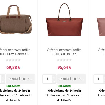
řední cestovní taška
Střední cestovní taška
Stře
IGHBURY Canvas -
SUITSUIT® Fab
hnědá - 56 L
Seventies Red Ochre -
Sev
červená - 42 L
69,88 €
95,64 €
i
i
h
h
SKLADOM
SKLADOM
osielame do 24 hodín
Odosielame do 24 hodín
Odo
objednaní do 10h dodanie do
Pri objednaní do 10h dodanie do
Pri ob
druhého dňa
druhého dňa