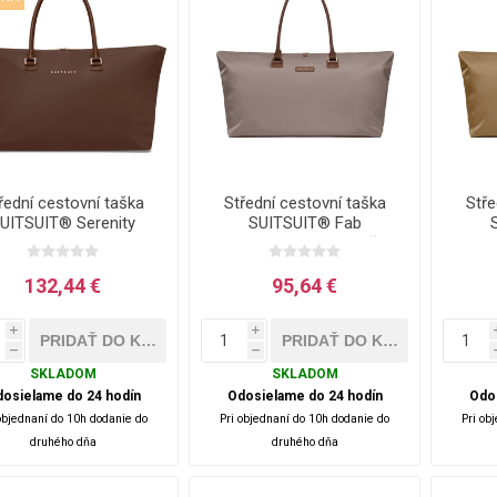
řední cestovní taška
Střední cestovní taška
Stře
UITSUIT® Serenity
SUITSUIT® Fab
Chocolate Brown -
Seventies Taupe - hnědá
Seve
hnědá - 36 L
- 42 L
132,44 €
95,64 €
i
i
h
h
SKLADOM
SKLADOM
osielame do 24 hodín
Odosielame do 24 hodín
Odo
objednaní do 10h dodanie do
Pri objednaní do 10h dodanie do
Pri ob
druhého dňa
druhého dňa