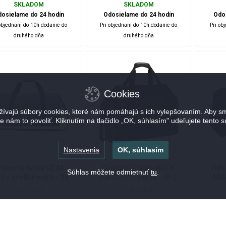
SKLADOM
SKLADOM
osielame do 24 hodín
Odosielame do 24 hodín
Odo
objednaní do 10h dodanie do
Pri objednaní do 10h dodanie do
Pri ob
druhého dňa
druhého dňa
Cookies
ívajú súbory cookies, ktoré nám pomáhajú s ich vylepšovaním. Aby sm
e nám to povoliť. Kliknutím na tlačidlo „OK, súhlasím" udeľujete tento s
Nastavenia
OK, súhlasím
stovná taška GEAR
Cestovná taška ROCK
Stře
Súhlas môžete odmietnuť
tu
.
2 - svetlomodrá - 38
HA-0053 - čierna - 44 L
MEM
L
19,84 €
49,12 €
i
i