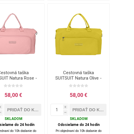
Cestovná taška
Cestovná taška
SUIT Natura Rose -
SUITSUIT Natura Olive -
25 L
25 L
58,00 €
58,00 €
i
i
h
h
SKLADOM
SKLADOM
sielame do 24 hodín
Odosielame do 24 hodín
jednaní do 10h dodanie do
Pri objednaní do 10h dodanie do