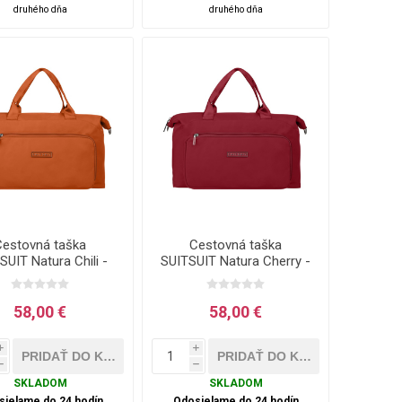
druhého dňa
druhého dňa
Cestovná taška
Cestovná taška
SUIT Natura Chili -
SUITSUIT Natura Cherry -
25 L
25 l
58,00 €
58,00 €
i
i
h
h
SKLADOM
SKLADOM
sielame do 24 hodín
Odosielame do 24 hodín