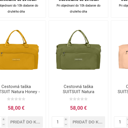
objednaní do 10h dodanie do
Pri objednaní do 10h dodanie do
Pri ob
druhého dňa
druhého dňa
Cestovná taška
Cestovná taška
TSUIT Natura Honey -
SUITSUIT Natura
SUITS
25 L
Guacamole - 25 l
58,00 €
58,00 €
i
i
h
h