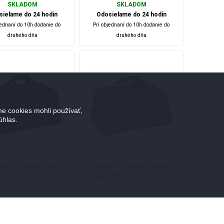
SKLADOM
SKLADOM
sielame do 24 hodín
Odosielame do 24 hodín
jednaní do 10h dodanie do
Pri objednaní do 10h dodanie do
druhého dňa
druhého dňa
e cookies mohli používať,
úhlas.
dní cestovní taška
Střední cestovní taška
BER'S HA-0046 -
MEMBER'S HA-0046 -
černá - 50 L
zelená - 50 L
40,12 €
40,12 €
i
i