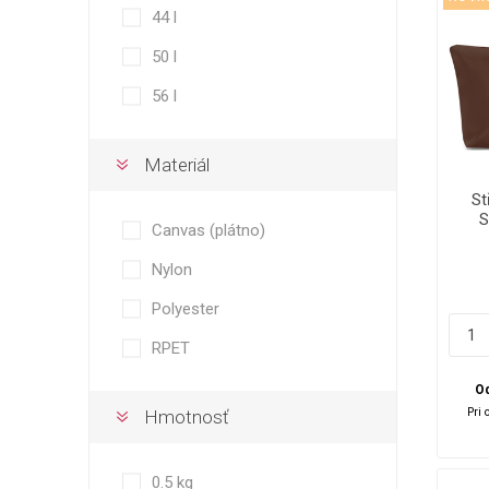
44 l
50 l
56 l
Materiál
St
S
Canvas (plátno)
Nylon
Polyester
RPET
Od
Pri 
Hmotnosť
0.5 kg