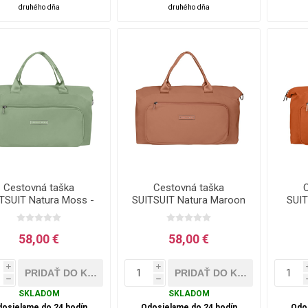
druhého dňa
druhého dňa
Cestovná taška
Cestovná taška
TSUIT Natura Moss -
SUITSUIT Natura Maroon
SUIT
25 l
- 25 L
58,00 €
58,00 €
i
i
h
h
SKLADOM
SKLADOM
osielame do 24 hodín
Odosielame do 24 hodín
Odo