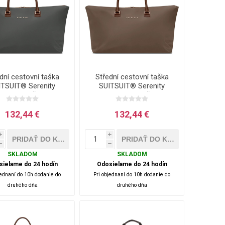
dní cestovní taška
Střední cestovní taška
ITSUIT® Serenity
SUITSUIT® Serenity
tic Deep - šedá - 36
Moon Stone - hnědá - 36
L
L
132,44 €
132,44 €
i
i
h
h
SKLADOM
SKLADOM
sielame do 24 hodín
Odosielame do 24 hodín
jednaní do 10h dodanie do
Pri objednaní do 10h dodanie do
druhého dňa
druhého dňa