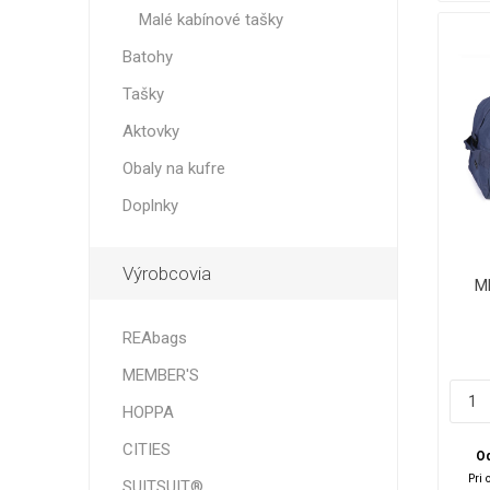
Malé kabínové tašky
Batohy
Tašky
Aktovky
Obaly na kufre
Doplnky
Výrobcovia
M
REAbags
MEMBER'S
HOPPA
CITIES
Od
Pri 
SUITSUIT®