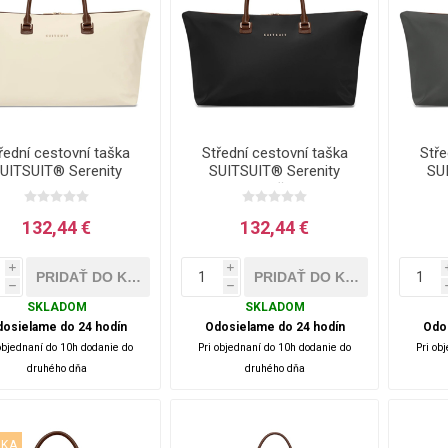
řední cestovní taška
Střední cestovní taška
Stře
UITSUIT® Serenity
SUITSUIT® Serenity
SU
sper White - bílá - 36
Black Olive - černá - 36 L
Atlan
L
132,44 €
132,44 €
i
i
h
h
SKLADOM
SKLADOM
osielame do 24 hodín
Odosielame do 24 hodín
Odo
objednaní do 10h dodanie do
Pri objednaní do 10h dodanie do
Pri ob
druhého dňa
druhého dňa
NKA