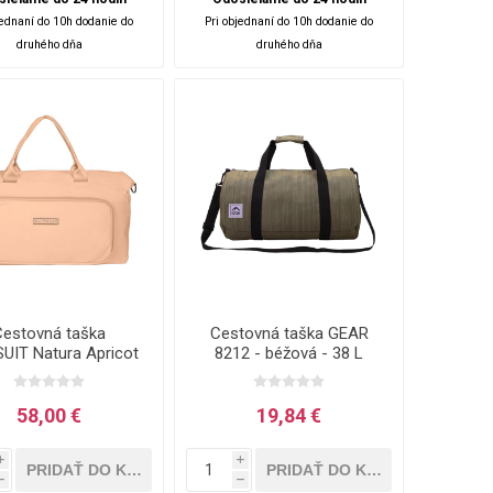
jednaní do 10h dodanie do
Pri objednaní do 10h dodanie do
druhého dňa
druhého dňa
Cestovná taška
Cestovná taška GEAR
UIT Natura Apricot
8212 - béžová - 38 L
- 25 L
58,00 €
19,84 €
i
i
h
h