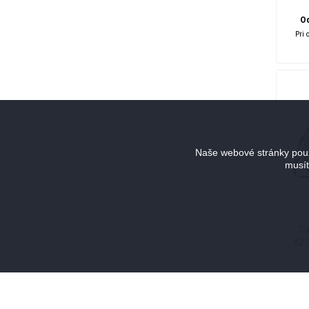
Od
Pri 
Naše webové stránky použ
musít
Ce
821