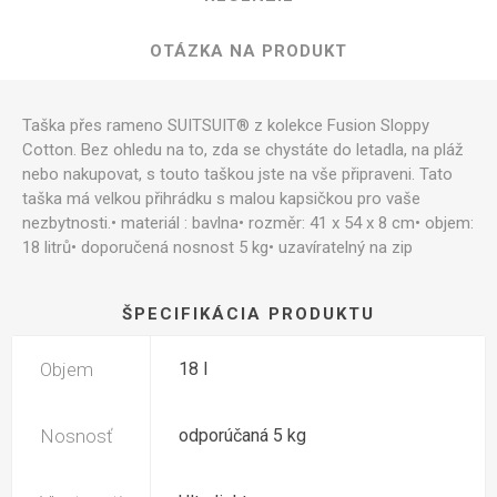
OTÁZKA NA PRODUKT
Taška přes rameno SUITSUIT® z kolekce Fusion Sloppy
Cotton. Bez ohledu na to, zda se chystáte do letadla, na pláž
nebo nakupovat, s touto taškou jste na vše připraveni. Tato
taška má velkou přihrádku s malou kapsičkou pro vaše
nezbytnosti.• materiál : bavlna• rozměr: 41 x 54 x 8 cm• objem:
18 litrů• doporučená nosnost 5 kg• uzavíratelný na zip
ŠPECIFIKÁCIA PRODUKTU
Objem
18 l
Nosnosť
odporúčaná 5 kg