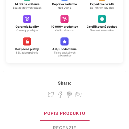
14 dní na vrátenie
Doprava zadarmo
Expedícia do 24h
Bez zbytočných otázok
Nad 200 €
Do 10h ten istý deň
Garancia kvality
10 000+ produktov
Certifikovaný obchod
Overený predajca
Všetko skladom
Overené zákazníkmi
Bezpečné platby
4.8/5 hodnotenie
SSL zabezpečenie
Tisíce spokojných
zákazníkov
Share:
POPIS PRODUKTU
RECENZIE