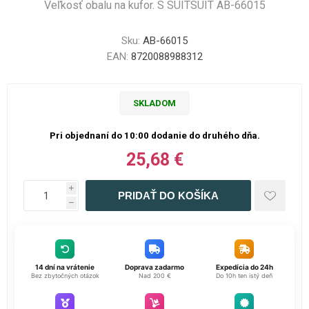
Veľkosť obalu na kufor. S SUITSUIT AB-66015
Sku:
AB-66015
EAN:
8720088988312
SKLADOM
Pri objednaní do 10:00 dodanie do druhého dňa.
25,68 €
i
h
14 dní na vrátenie
Doprava zadarmo
Expedícia do 24h
Bez zbytočných otázok
Nad 200 €
Do 10h ten istý deň