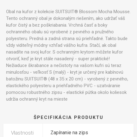
Obal na kufor z kolekcie SUITSUIT® Blossom Mocha Mousse.
Tento ochranný obal je dokonalým riešením, ako udržať váš
kufor čistý a bez poškriabania. Vrchná časť a boky
ochranného obalu sú vyrobené z pevného a pružného
polyesteru. Predná a zadná strana sú priehľadné. Takto bude
vždy viditeľný módny vzhľad vášho kufra. Stačí, ak obal
nasadíte na svoj kufor. S ochranným krytom môžete kufor
otvoriť, keď je kryt stále nasadený - super praktické!
Nežiaduce škrabance a nečistoty na vašom kufri sú teraz
minulosťou - veľkosť S (malý) - kryt je určený pre kabínovú
batožinu SUITSUIT® (48 x 35 x 20 cm) - vyrobený z pevného,
elastického polyesteru a priehľadného PVC - uzatváranie
pomocou robustného zipsu - elastické pútka okolo koliesok
udržia ochranný kryt na mieste
ŠPECIFIKÁCIA PRODUKTU
Vlastnosti
Zapínanie na zips