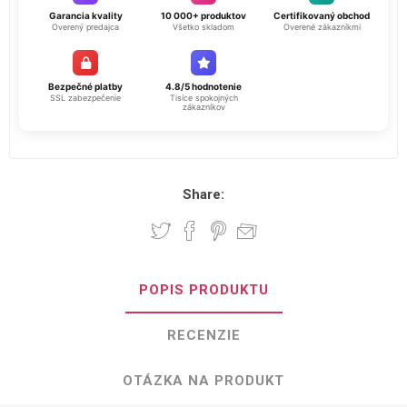
Garancia kvality
10 000+ produktov
Certifikovaný obchod
Overený predajca
Všetko skladom
Overené zákazníkmi
Bezpečné platby
4.8/5 hodnotenie
SSL zabezpečenie
Tisíce spokojných
zákazníkov
Share:
POPIS PRODUKTU
RECENZIE
OTÁZKA NA PRODUKT