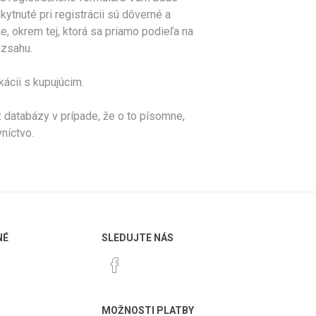
nuté pri registrácii sú dôverné a
, okrem tej, ktorá sa priamo podieľa na
ozsahu.
ácii s kupujúcim.
databázy v prípade, že o to písomne,
níctvo.
NÉ
SLEDUJTE NÁS
MOŽNOSTI PLATBY