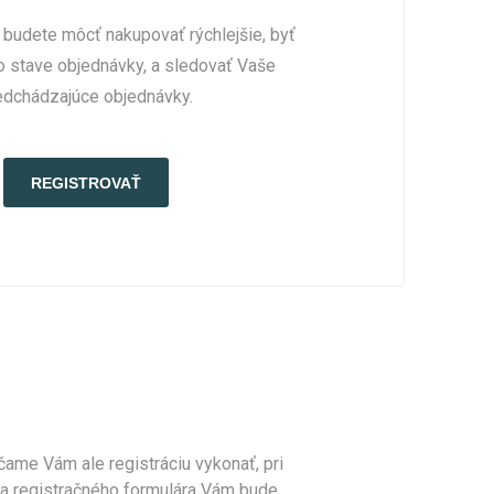
 budete môcť nakupovať rýchlejšie, byť
o stave objednávky, a sledovať Vaše
edchádzajúce objednávky.
ame Vám ale registráciu vykonať, pri
ia registračného formulára Vám bude