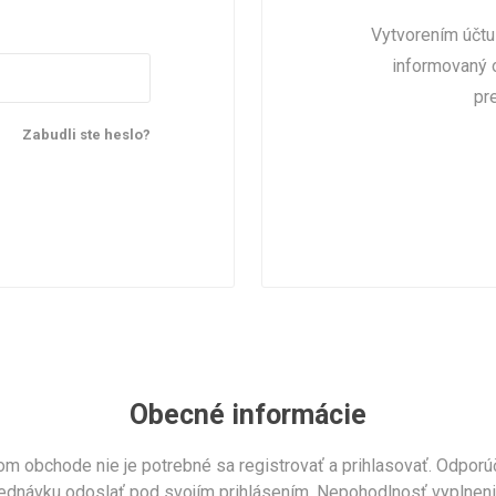
Vytvorením účtu
informovaný 
pr
Zabudli ste heslo?
Obecné informácie
m obchode nie je potrebné sa registrovať a prihlasovať. Odporúč
objednávku odoslať pod svojím prihlásením. Nepohodlnosť vyplnen