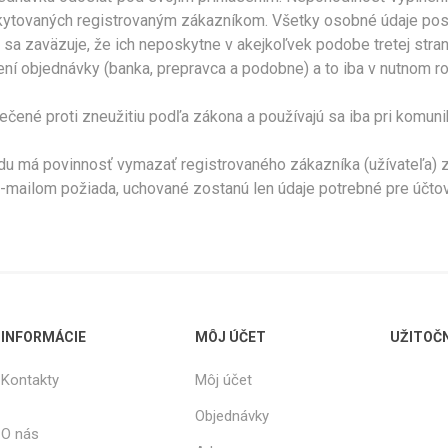
tovaných registrovaným zákazníkom. Všetky osobné údaje poskyt
a zaväzuje, že ich neposkytne v akejkoľvek podobe tretej strane
ní objednávky (banka, prepravca a podobne) a to iba v nutnom r
čené proti zneužitiu podľa zákona a používajú sa iba pri komunik
u má povinnosť vymazať registrovaného zákazníka (užívateľa) z 
e-mailom požiada, uchované zostanú len údaje potrebné pre účtov
INFORMÁCIE
MÔJ ÚČET
UŽITOČ
Kontakty
Môj účet
Objednávky
O nás